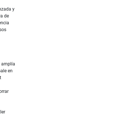
nzada y
ra de
encia
osos
t amplía
sale en
t
orrar
ler