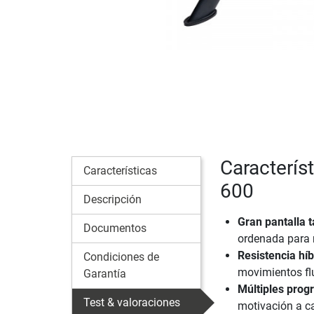
Caracterís
Características
600
Descripción
Gran pantalla tá
Documentos
ordenada para m
Resistencia híb
Condiciones de
movimientos flu
Garantía
Múltiples prog
Test & valoraciones
motivación a c