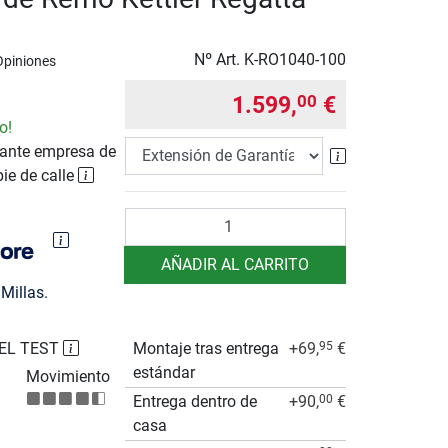
Nº Art.
K-RO1040-100
Opiniones
1.599,
€
00
o!
ante empresa de
Extensión de 
pie de calle
Cantidad
AÑADIR AL CARRITO
Millas.
EL TEST
Montaje tras entrega
+69,
€
95
estándar
Movimiento
Entrega dentro de
+90,
€
00
casa