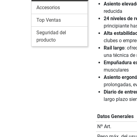
Asiento elevad
Accesorios
reducida
24 niveles de r
Top Ventas
principiante h
Seguridad del
Alta estabilida
producto
clubes o empre
Raíl largo
: ofr
una técnica de
Empuñadura ex
musculares
Asiento ergon
prolongadas, ev
Diario de entr
largo plazo sie
Datos Generales
Nº Art.
Peso máx. del usu