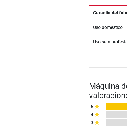
Garantía del fab
Uso doméstico
Uso semiprofesi
Máquina de
valoracion
5
4
3