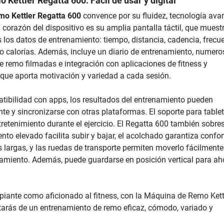
 Kettler Regatta 600
: Fácil de usar y digital
o Kettler Regatta 600
convence por su fluidez, tecnología ava
l corazón del dispositivo es su amplia pantalla táctil, que muest
 los datos de entrenamiento: tiempo, distancia, cadencia, frecu
 o calorías. Además, incluye un diario de entrenamiento, numer
e remo filmadas e integración con aplicaciones de fitness y
o que aporta motivación y variedad a cada sesión.
tibilidad con apps, los resultados del entrenamiento pueden
nte y sincronizarse con otras plataformas. El soporte para table
retenimiento durante el ejercicio. El Regatta 600 también sobre
to elevado facilita subir y bajar, el acolchado garantiza confor
s largas, y las ruedas de transporte permiten moverlo fácilmente
amiento. Además, puede guardarse en posición vertical para ah
ipiante como aficionado al fitness, con la Máquina de Remo Kett
tarás de un entrenamiento de remo eficaz, cómodo, variado y