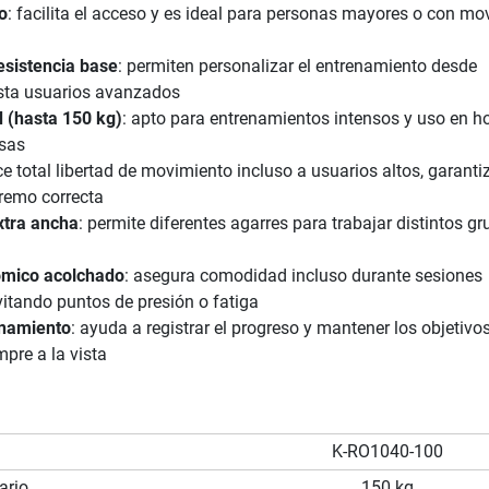
o
: facilita el acceso y es ideal para personas mayores o con mo
esistencia base
: permiten personalizar el entrenamiento desde
asta usuarios avanzados
d (hasta 150 kg)
: apto para entrenamientos intensos y uso en ho
sas
ece total libertad de movimiento incluso a usuarios altos, garant
 remo correcta
tra ancha
: permite diferentes agarres para trabajar distintos g
ómico acolchado
: asegura comodidad incluso durante sesiones
itando puntos de presión o fatiga
enamiento
: ayuda a registrar el progreso y mantener los objetivo
mpre a la vista
K-RO1040-100
ario
150 kg