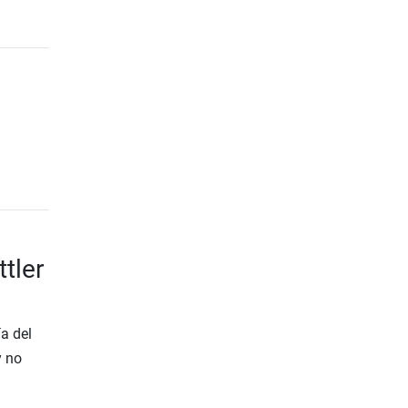
tler
a del
y no