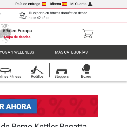
País de entrega
Idioma
Mi Cuenta
,
Tu experto en fitness doméstico desde
hace 42 años
69x en Europa
Mapa de tiendas
 YOGA Y WELLNESS
MÁS CATEGORÍAS
lines Fitness
Rodillos
Steppers
Boxeo
de Remo Kettler Regatta