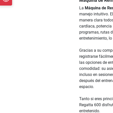
Máquina de Remo
La
Máquina de Rem
manejo intuitivo. E
manera clara todos
cardíaca, potencia
programas, rutas d
entretenimiento, l
Gracias a su compa
registrarse fácilme
las opciones de ent
comodidad: su asien
incluso en sesione
después del entren
espacio.
Tanto si eres princ
Regatta 600 disfru
entretenido.