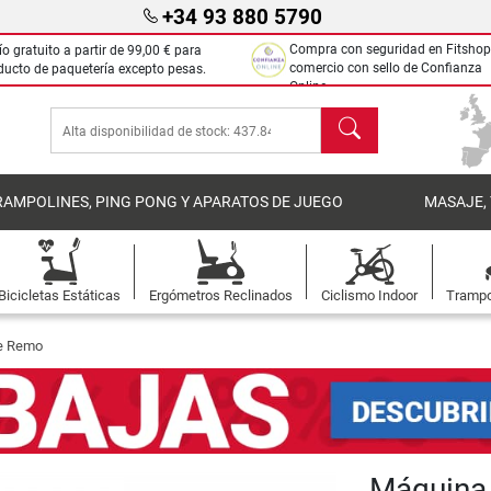
+34 93 880 5790
Compra con seguridad en Fitshop
ío gratuito a partir de
99,00 €
para
comercio con sello de Confianza
ducto de paquetería excepto pesas.
Online.
Buscar
RAMPOLINES, PING PONG Y APARATOS DE JUEGO
MASAJE,
Bicicletas Estáticas
Ergómetros Reclinados
Ciclismo Indoor
Trampo
de Remo
Máquina 