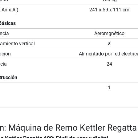
 An x Al)
241 x 59 x 111 cm
Básicas
ncia
Aeromgnético
miento vertical
✗
ación
Alimentado por red eléctric
ncia
24
trucción
1
n: Máquina de Remo Kettler Regatta