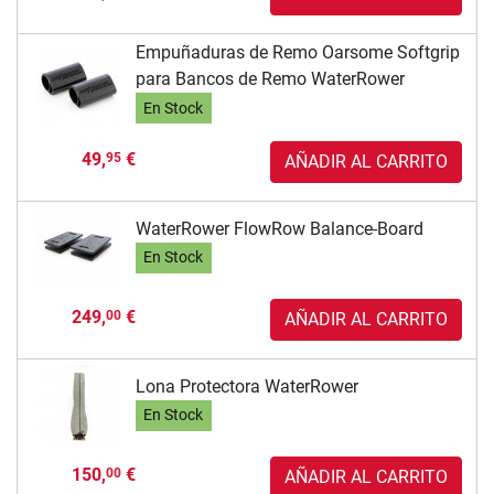
Empuñaduras de Remo Oarsome Softgrip
para Bancos de Remo WaterRower
En Stock
49,
€
95
AÑADIR AL CARRITO
WaterRower FlowRow Balance-Board
En Stock
249,
€
00
AÑADIR AL CARRITO
Lona Protectora WaterRower
En Stock
150,
€
00
AÑADIR AL CARRITO