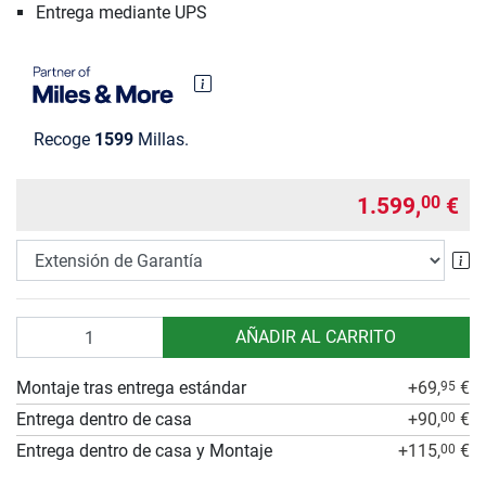
Entrega mediante UPS
Recoge
1599
Millas.
1.599,
€
00
Ex
Cantidad
AÑADIR AL CARRITO
Montaje tras entrega estándar
+69,
€
95
Entrega dentro de casa
+90,
€
00
Entrega dentro de casa y Montaje
+115,
€
00