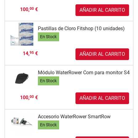
100,
€
00
AÑADIR AL CARRITO
Pastillas de Cloro Fitshop (10 unidades)
En Stock
14,
€
95
AÑADIR AL CARRITO
Módulo WaterRower Com para monitor S4
En Stock
100,
€
00
AÑADIR AL CARRITO
Accesorio WaterRower SmartRow
En Stock