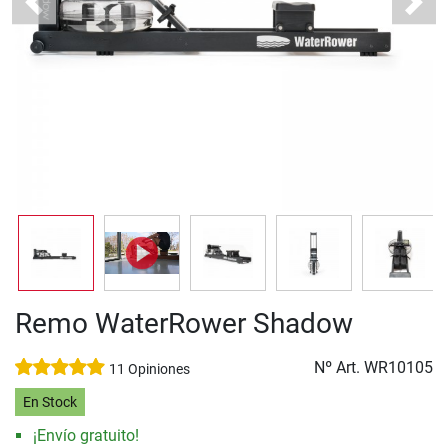
Previous
Next
Remo WaterRower Shadow
Nº Art.
WR10105
11 Opiniones
En Stock
¡Envío gratuito!