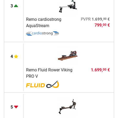
3
00
Remo cardiostrong
PVPR
1.699,
€
799,
€
00
AquaStream
4
Remo Fluid Rower Viking
1.699,
€
00
PRO V
5