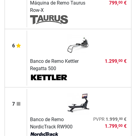
Máquina de Remo Taurus
799,
€
00
Row-X
6
Banco de Remo Kettler
1.299,
€
00
Regatta 500
7
00
Banco de Remo
PVPR
1.999,
€
1.799,
€
00
NordicTrack RW900