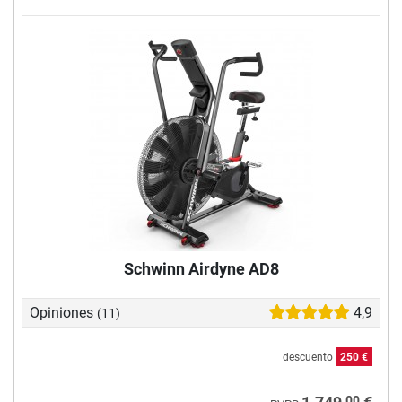
Schwinn Airdyne AD8
Opiniones
4,9
(11)
descuento
250 €
00