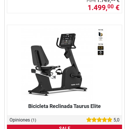
1.749,
€
PVPR
1.499,
€
00
Bicicleta Reclinada Taurus Elite
Opiniones
5,0
(1)
SALE