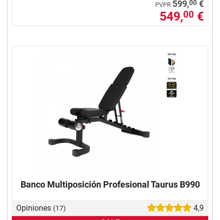
00
599,
€
PVPR
549,
€
00
Banco Multiposición Profesional Taurus B990
Opiniones
4,9
(17)