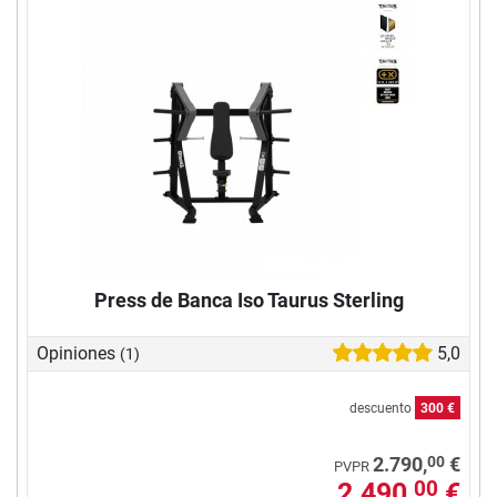
Press de Banca Iso Taurus Sterling
Opiniones
5,0
(1)
descuento
300 €
00
2.790,
€
PVPR
2.490,
€
00