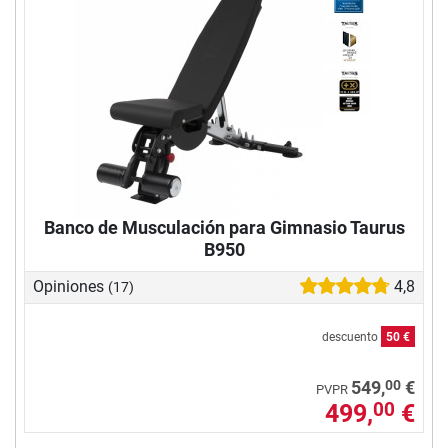
Banco de Musculación para Gimnasio Taurus
B950
Opiniones
4,8
(17)
descuento
50 €
00
549,
€
PVPR
499,
€
00