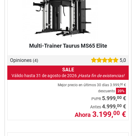
Multi-Trainer Taurus MS65 Elite
Opiniones
5,0
(4)
SALE
Válido hasta 31 de agosto de 2026
¡Hasta fin de existencias!
Mejor precio en últimos 30 días
3.999,
€
00
descuento
20%
00
5.999,
€
PVPR
00
4.999,
€
Antes
3.199,
€
00
Ahora