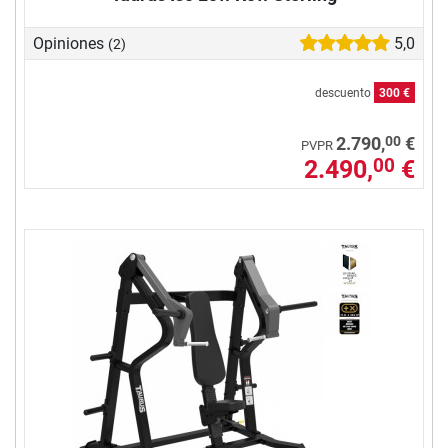
Opiniones
5,0
(2)
descuento
300 €
00
2.790,
€
PVPR
2.490,
€
00