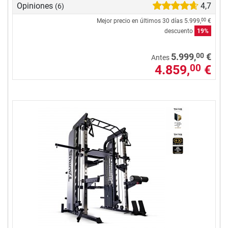
Opiniones
4,7
(6)
Mejor precio en últimos 30 días
5.999,
€
00
descuento
19%
00
5.999,
€
Antes
4.859,
€
00