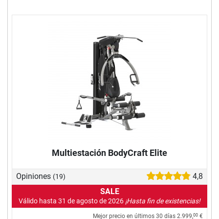
Multiestación BodyCraft Elite
Opiniones
4,8
(19)
SALE
Válido hasta 31 de agosto de 2026
¡Hasta fin de existencias!
Mejor precio en últimos 30 días
2.999,
€
00