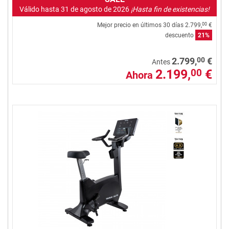
Válido hasta 31 de agosto de 2026
¡Hasta fin de existencias!
Mejor precio en últimos 30 días
2.799,
€
00
descuento
21%
00
2.799,
€
Antes
2.199,
€
00
Ahora