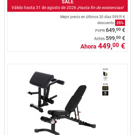
SALE
Válido hasta 31 de agosto de 2026
¡Hasta fin de existencias!
Mejor precio en últimos 30 días
599,
€
00
descuento
25%
00
649,
€
PVPR
00
599,
€
Antes
449,
€
00
Ahora