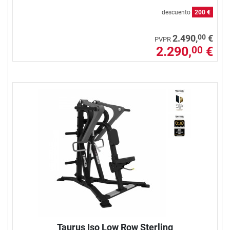
descuento
200 €
00
2.490,
€
PVPR
2.290,
€
00
Taurus Iso Low Row Sterling