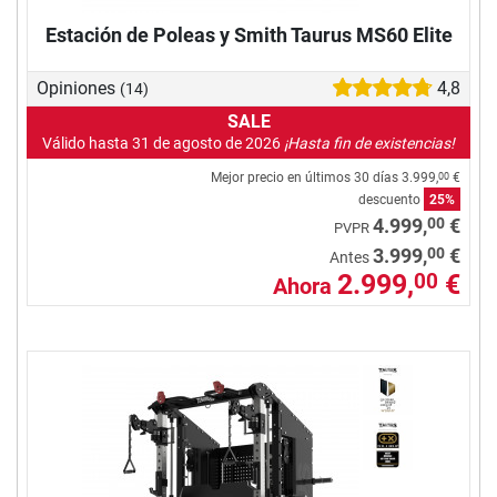
Estación de Poleas y Smith Taurus MS60 Elite
Opiniones
4,8
(14)
SALE
Válido hasta 31 de agosto de 2026
¡Hasta fin de existencias!
Mejor precio en últimos 30 días
3.999,
€
00
descuento
25%
00
4.999,
€
PVPR
00
3.999,
€
Antes
2.999,
€
00
Ahora