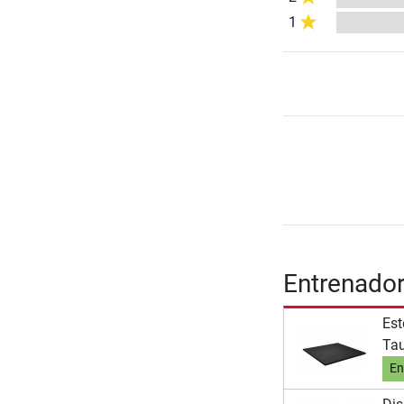
1
Entrenador
Est
Tau
En