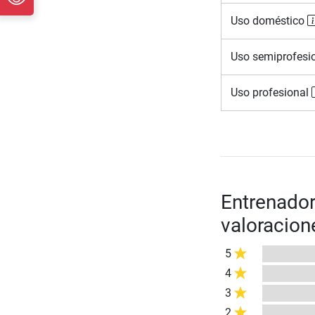
Uso doméstico
Uso semiprofesi
Uso profesional
Entrenador
valoracion
5
4
3
2