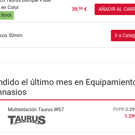
co Taurus Bumper Plate
 en Color
39,
€
AÑADIR AL CAR
90
 Stock
scos 50mm
Ir a Categ
dido el último mes en Equipamient
mnasios
Multiestación Taurus WS7
PVPR
2.29
1.29