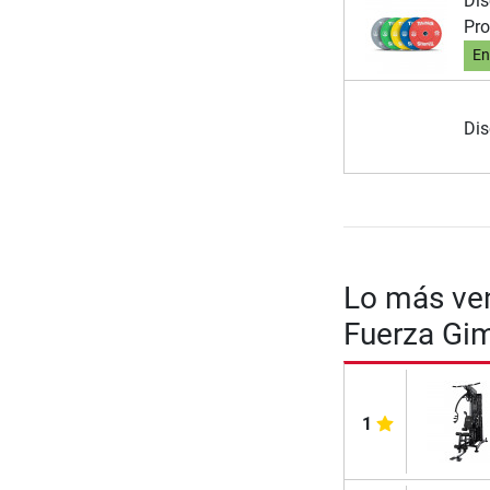
Dis
Pro
En
Di
Lo más ven
Fuerza Gi
1