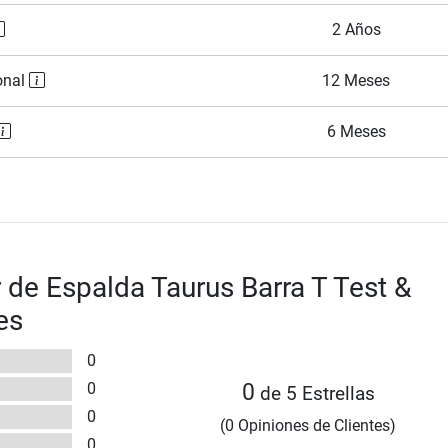
2 Años
onal
12 Meses
6 Meses
 de Espalda Taurus Barra T Test &
es
0
0
0
de 5 Estrellas
0
(0 Opiniones de Clientes)
0