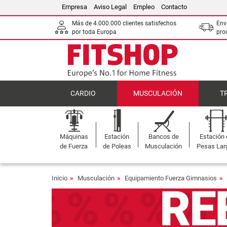
Empresa
Aviso Legal
Empleo
Contacto
Más de 4.000.000 clientes satisfechos
Env
por toda Europa
pro
CARDIO
MUSCULACIÓN
T
Máquinas
Estación
Bancos de
Estación
de Fuerza
de Poleas
Musculación
Pesas Lar
Inicio
Musculación
Equipamiento Fuerza Gimnasios