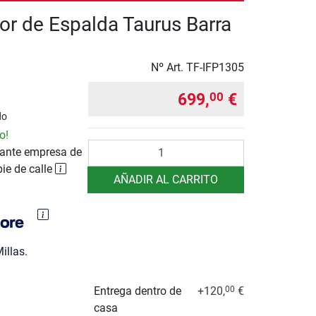
or de Espalda Taurus Barra
Nº Art.
TF-IFP1305
699,
€
00
do
o!
Cantidad
ante empresa de
pie de calle
AÑADIR AL CARRITO
illas.
Entrega dentro de
+120,
€
00
casa