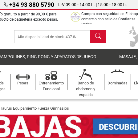
+34 93 880 5790
L-V 09:00 - 14:00 h. | 15:00 - 18:00 h.
Compra con seguridad en Fitshop
ío gratuito a partir de
99,00 €
para
comercio con sello de Confianza
ducto de paquetería excepto pesas.
Online.
Buscar
RAMPOLINES, PING PONG Y APARATOS DE JUEGO
MASAJE,
 de
Pesas
Entrenamiento
Banco de
Dominadas
El
gas
Funcional
abdomen y
espalda
Taurus Equipamiento Fuerza Gimnasios