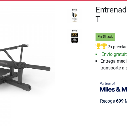
Entrenad
T
En Stock
2x premia
¡Envío gratuit
Entrega medi
transporte a 
Recoge
699
M