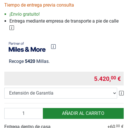
Tiempo de entrega previa consulta
¡Envío gratuito!
Entrega mediante empresa de transporte a pie de calle
Recoge
5420
Millas.
5.420,
€
00
Ex
Cantidad
AÑADIR AL CARRITO
Entrega dentro de casa
+60,
€
00