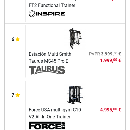
FT2 Functional Trainer
6
00
Estación Multi Smith
PVPR
3.999,
€
1.999,
€
00
Taurus MS45 Pro E
7
Force USA multi-gym C10
4.995,
€
00
V2 All-In-One Trainer