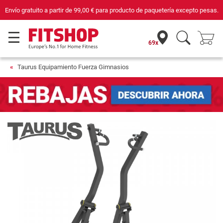
o pesas.
Compra con seguridad en Fitshop, comercio con sello de Confianza O
69x
Taurus Equipamiento Fuerza Gimnasios