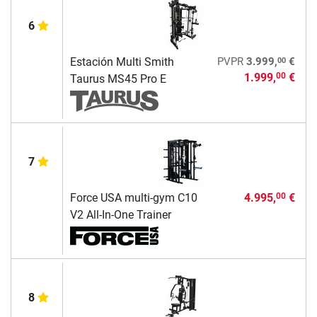
6
00
Estación Multi Smith
PVPR
3.999,
€
1.999,
€
00
Taurus MS45 Pro E
7
Force USA multi-gym C10
4.995,
€
00
V2 All-In-One Trainer
8