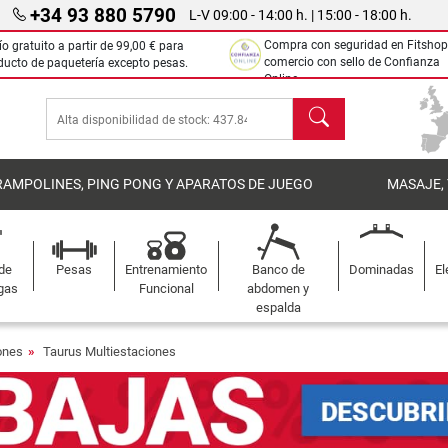
+34 93 880 5790
L-V 09:00 - 14:00 h. | 15:00 - 18:00 h.
Compra con seguridad en Fitshop
ío gratuito a partir de
99,00 €
para
comercio con sello de Confianza
ducto de paquetería excepto pesas.
Online.
Buscar
RAMPOLINES, PING PONG Y APARATOS DE JUEGO
MASAJE,
 de
Pesas
Entrenamiento
Banco de
Dominadas
El
gas
Funcional
abdomen y
espalda
ones
Taurus Multiestaciones