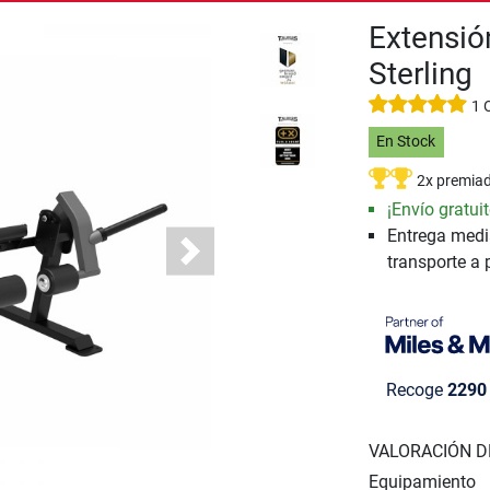
Extensió
Sterling
1 
En Stock
2x premia
¡Envío gratuit
Entrega medi
transporte a 
Next
Recoge
2290
VALORACIÓN D
Equipamiento