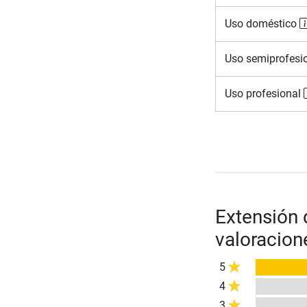
Uso doméstico
Uso semiprofesi
Uso profesional
Extensión 
valoracion
5
4
3