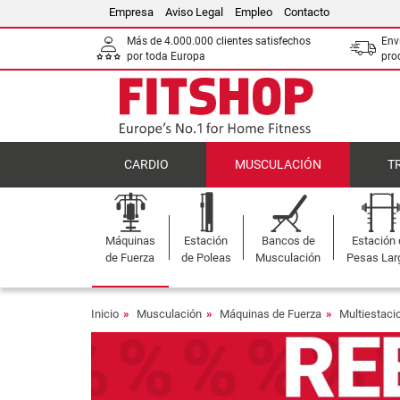
Empresa
Aviso Legal
Empleo
Contacto
Más de 4.000.000 clientes satisfechos
Env
por toda Europa
pro
CARDIO
MUSCULACIÓN
T
Máquinas
Estación
Bancos de
Estación
de Fuerza
de Poleas
Musculación
Pesas Lar
Inicio
Musculación
Máquinas de Fuerza
Multiestaci