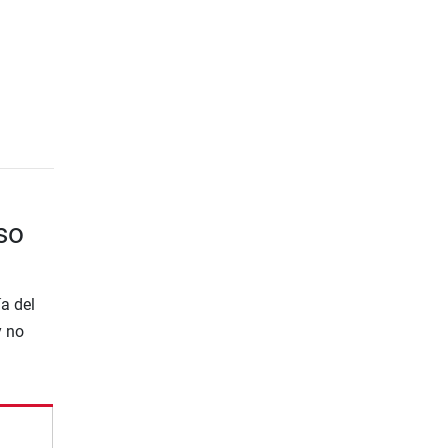
so
a del
y no