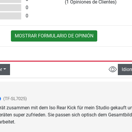
(1 Opiniones de Clientes)
0
0
MOSTRAR FORMULARIO DE OPINIÓN
r
Idio
(TF-SL7025)
rät zusammen mit dem Iso Rear Kick für mein Studio gekauft u
eräten super zufrieden. Sie passen sich optisch dem Gesamtbil
rbeitet.