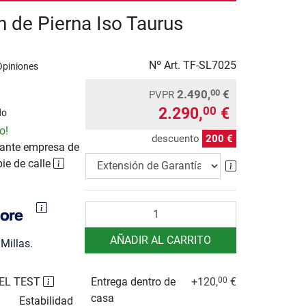
n de Pierna Iso Taurus
Nº Art.
TF-SL7025
Opiniones
2.490,
€
00
PVPR
2.290,
€
00
do
o!
descuento
200 €
ante empresa de
pie de calle
Extensión de 
Cantidad
AÑADIR AL CARRITO
Millas.
EL TEST
Entrega dentro de
+120,
€
00
casa
Estabilidad