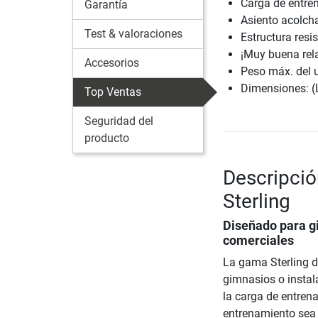
Carga de entre
Garantía
Asiento acolcha
Test & valoraciones
Estructura resis
¡Muy buena rela
Accesorios
Peso máx. del 
Dimensiones: (
Top Ventas
Seguridad del
producto
Descripció
Sterling
Diseñado para g
comerciales
La gama Sterling d
gimnasios o instal
la carga de entren
entrenamiento sea