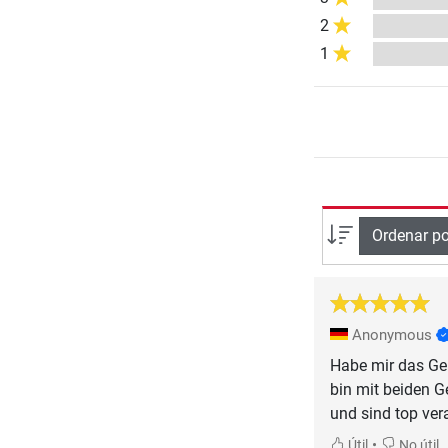
2
1
Ordenar po
Anonymous
Habe mir das Ge
bin mit beiden G
und sind top vera
•
Útil
No útil