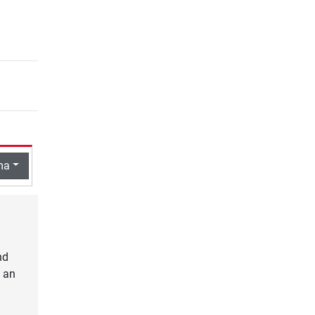
ma
nd
d an