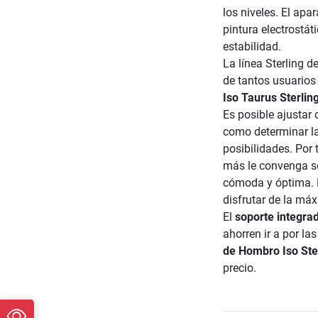
los niveles. El apa
pintura electrostát
estabilidad.
La línea Sterling 
de tantos usuario
Iso Taurus Sterlin
Es posible ajustar
como determinar la 
posibilidades. Por 
más le convenga se
cómoda y óptima. 
disfrutar de la má
El
soporte integra
ahorren ir a por l
de Hombro Iso Ste
precio.