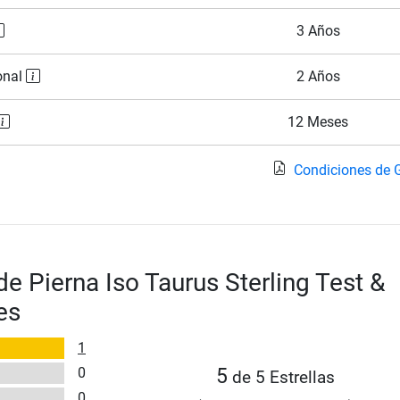
3 Años
onal
2 Años
12 Meses
Condiciones de 
de Pierna Iso Taurus Sterling Test &
es
1
0
5
de 5 Estrellas
0