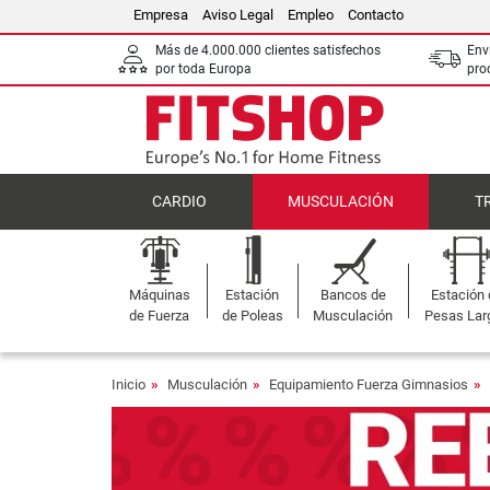
Empresa
Aviso Legal
Empleo
Contacto
Más de 4.000.000 clientes satisfechos
Env
por toda Europa
pro
CARDIO
MUSCULACIÓN
T
Máquinas
Estación
Bancos de
Estación
de Fuerza
de Poleas
Musculación
Pesas Lar
Inicio
Musculación
Equipamiento Fuerza Gimnasios