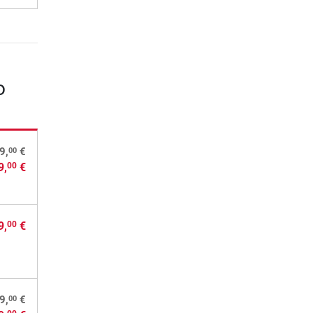
o
00
9,
€
9,
€
00
9,
€
00
00
9,
€