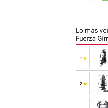
Lo más ven
Fuerza Gi
1
2