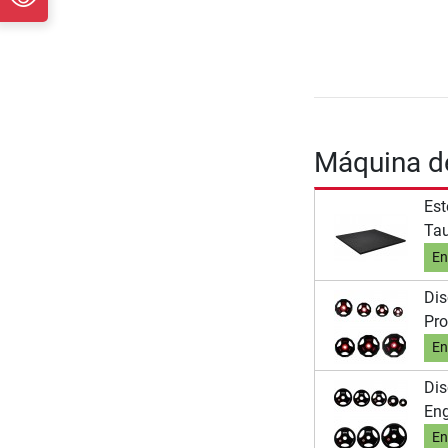
Máquina de
Est
Tau
En
Di
Pro
En
Di
En
En