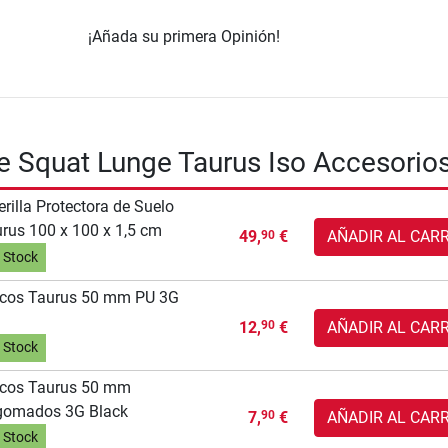
¡Añada su primera Opinión!
 Squat Lunge Taurus Iso Accesorio
erilla Protectora de Suelo
rus 100 x 100 x 1,5 cm
49,
€
AÑADIR AL CAR
90
 Stock
scos Taurus 50 mm PU 3G
12,
€
AÑADIR AL CAR
90
 Stock
scos Taurus 50 mm
gomados 3G Black
7,
€
AÑADIR AL CAR
90
 Stock