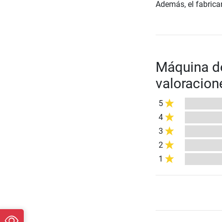
Además, el fabrican
Máquina de
valoracion
5
4
3
2
1