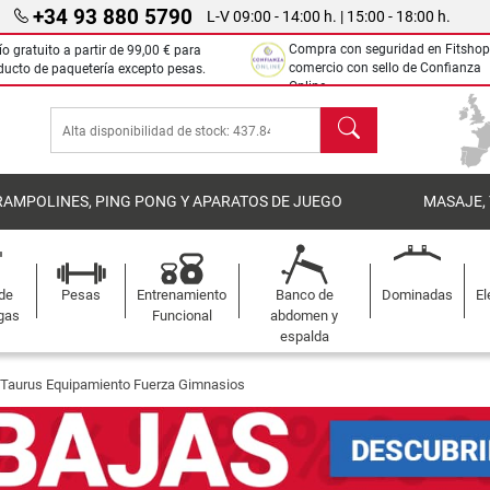
+34 93 880 5790
L-V 09:00 - 14:00 h. | 15:00 - 18:00 h.
Compra con seguridad en Fitshop
ío gratuito a partir de
99,00 €
para
comercio con sello de Confianza
ducto de paquetería excepto pesas.
Online.
Buscar
RAMPOLINES, PING PONG Y APARATOS DE JUEGO
MASAJE,
 de
Pesas
Entrenamiento
Banco de
Dominadas
El
gas
Funcional
abdomen y
espalda
Taurus Equipamiento Fuerza Gimnasios