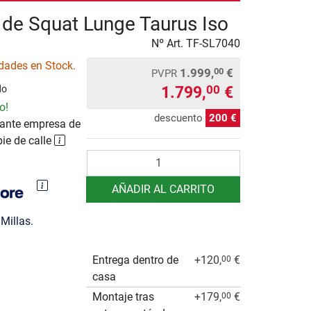
de Squat Lunge Taurus Iso
Nº Art.
TF-SL7040
dades en Stock.
1.999,
€
00
PVPR
1.799,
€
00
do
o!
descuento
200 €
ante empresa de
pie de calle
Cantidad
AÑADIR AL CARRITO
Millas.
Entrega dentro de
+120,
€
00
casa
Montaje tras
+179,
€
00