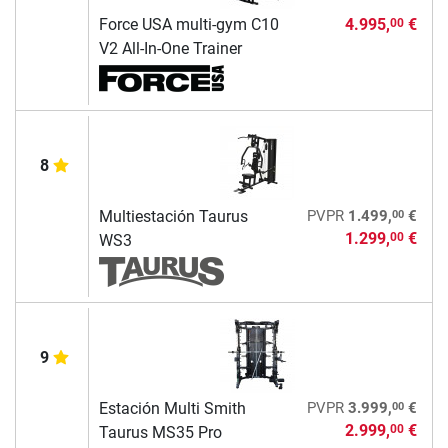
Force USA multi-gym C10
4.995,
€
00
V2 All-In-One Trainer
8
00
Multiestación Taurus
PVPR
1.499,
€
1.299,
€
00
WS3
9
00
Estación Multi Smith
PVPR
3.999,
€
2.999,
€
00
Taurus MS35 Pro