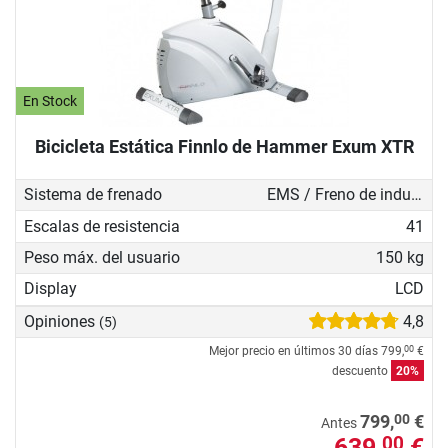
En Stock
Bicicleta Estática Finnlo de Hammer Exum XTR
Sistema de frenado
EMS / Freno de inducción
Escalas de resistencia
41
Peso máx. del usuario
150 kg
Display
LCD
Opiniones
4,8
(5)
Mejor precio en últimos 30 días
799,
€
00
descuento
20%
00
799,
€
Antes
639,
€
00