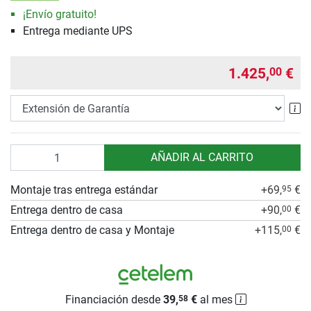
¡Envío gratuito!
Entrega mediante UPS
1.425,
€
00
Ex
Cantidad
AÑADIR AL CARRITO
Montaje tras entrega estándar
+69,
€
95
Entrega dentro de casa
+90,
€
00
Entrega dentro de casa y Montaje
+115,
€
00
Financiación desde
39,
€
al mes
58