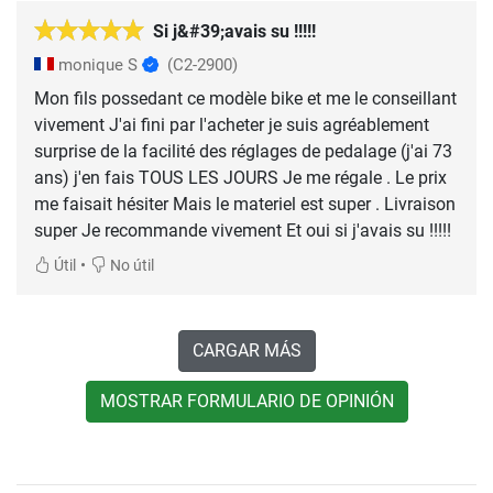
Si j&#39;avais su !!!!!
monique S
(C2-2900)
Mon fils possedant ce modèle bike et me le conseillant
vivement J'ai fini par l'acheter je suis agréablement
surprise de la facilité des réglages de pedalage (j'ai 73
ans) j'en fais TOUS LES JOURS Je me régale . Le prix
me faisait hésiter Mais le materiel est super . Livraison
super Je recommande vivement Et oui si j'avais su !!!!!
•
Útil
No útil
CARGAR MÁS
MOSTRAR FORMULARIO DE OPINIÓN