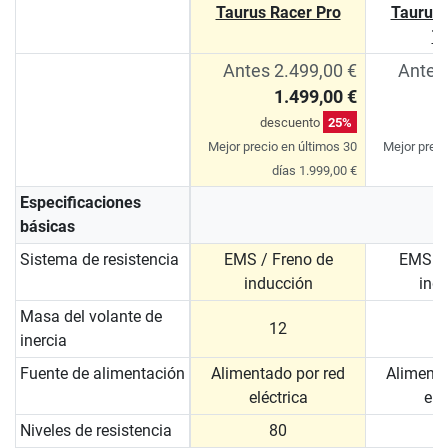
Taurus Racer Pro
Taurus 
T
Antes 2.499,00 €
Antes
1.499,00 €
descuento
25%
d
Mejor precio en últimos 30
Mejor preci
días 1.999,00 €
Especificaciones
básicas
Sistema de resistencia
EMS / Freno de
EMS / 
inducción
ind
Masa del volante de
12
inercia
Fuente de alimentación
Alimentado por red
Alimenta
eléctrica
elé
Niveles de resistencia
80