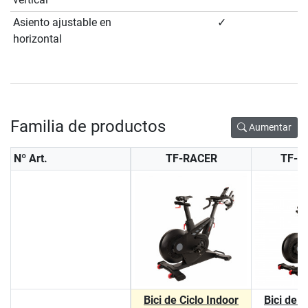
Asiento ajustable en
✓
horizontal
Familia de productos
Aumentar
Nº Art.
TF-RACER
TF-R
Bici de Ciclo Indoor
Bici de C