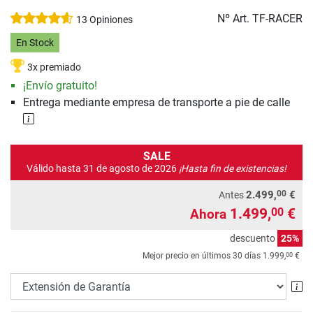
Nº Art.
TF-RACER
13 Opiniones
En Stock
3x premiado
¡Envío gratuito!
Entrega mediante empresa de transporte a pie de calle
SALE
Válido hasta 31 de agosto de 2026
¡Hasta fin de existencias!
00
2.499,
€
Antes
1.499,
€
00
Ahora
descuento
25%
00
Mejor precio en últimos 30 días
1.999,
€
Ex