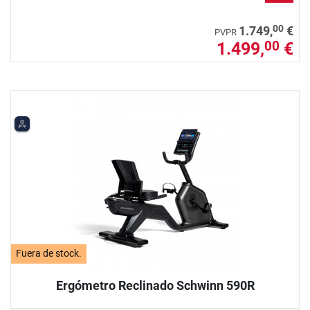
00
1.749,
€
PVPR
1.499,
€
00
Fuera de stock.
Ergómetro Reclinado Schwinn 590R