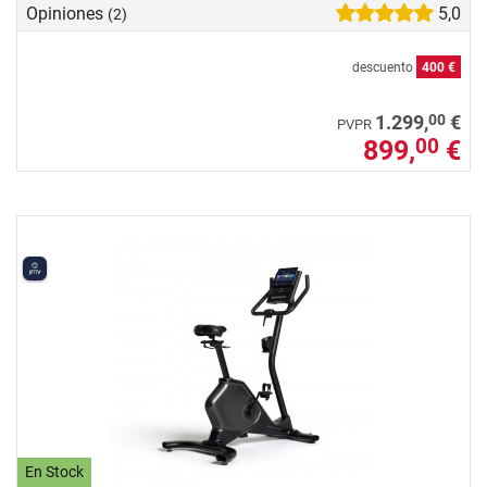
Opiniones
5,0
(2)
descuento
400 €
00
1.299,
€
PVPR
899,
€
00
En Stock