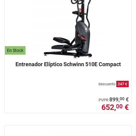
En Stock
Entrenador Elíptico Schwinn 510E Compact
descuento
247 €
00
899,
€
PVPR
652,
€
00