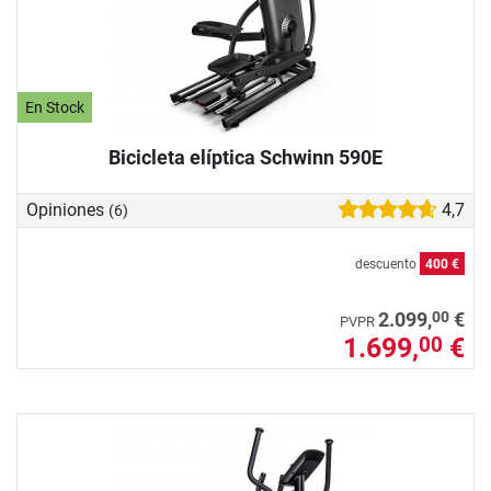
En Stock
Bicicleta elíptica Schwinn 590E
Opiniones
4,7
(6)
descuento
400 €
00
2.099,
€
PVPR
1.699,
€
00