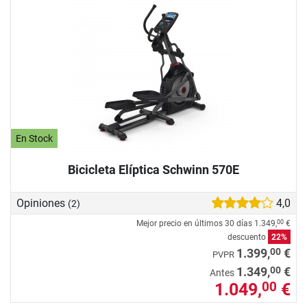
En Stock
Bicicleta Elíptica Schwinn 570E
Opiniones
4,0
(2)
Mejor precio en últimos 30 días
1.349,
€
00
descuento
22%
00
1.399,
€
PVPR
00
1.349,
€
Antes
1.049,
€
00