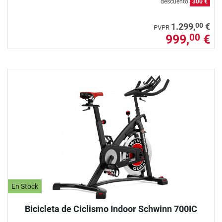
descuento
300 €
00
1.299,
€
PVPR
999,
€
00
En Stock
Bicicleta de Ciclismo Indoor Schwinn 700IC