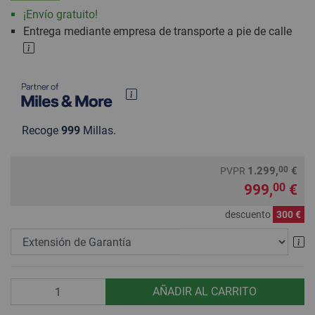
¡Envío gratuito!
Entrega mediante empresa de transporte a pie de calle
Recoge
999
Millas.
00
1.299,
€
PVPR
999,
€
00
descuento
300 €
Ex
Cantidad
AÑADIR AL CARRITO