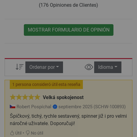
(176 Opiniones de Clientes)
MOSTRAR FORMULARIO DE OPINIÓN
Ordenar por
Idioma
1 persona consideró útil esta reseña
Velká spokojenost
Robert Pospíchal
septiembre 2025
(SCHW-100893)
Špičkový, tichý, rychle sestavený, spinner již i pro velmi
náročné uživatele. Doporučuji!
•
Útil
No útil