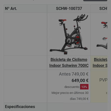
Nº Art.
SCHW-100737
SCHW
Bicicleta de Ciclismo
Bicicleta
Indoor Schwinn 700IC
Indoor Sc
Antes 749,00 €
PVPR 
649,00 €
descuento
13%
Mejor precio en últimos 30
de
días 749,00 €
Especificaciones