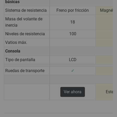
básicas
Sistema de resistencia
Freno por fricción
Magnétic
Masa del volante de
18
inercia
Niveles de resistencia
100
Vatios máx.
1
Consola
Tipo de pantalla
LCD
Ruedas de transporte
✓
Ver ahora
Este 