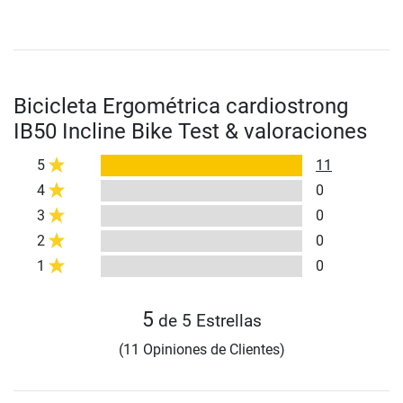
Bicicleta Ergométrica cardiostrong
IB50 Incline Bike Test & valoraciones
5
11
4
0
3
0
2
0
1
0
5
de 5 Estrellas
(11 Opiniones de Clientes)