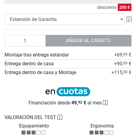
descuento
200 €
Ex
Cantidad
AÑADIR AL CARRITO
Montaje tras entrega estándar
+69,
€
95
Entrega dentro de casa
+90,
€
00
Entrega dentro de casa y Montaje
+115,
€
00
Financiación desde
49,
€
al mes
92
VALORACIÓN DEL TEST
Equipamiento
Ergonomía