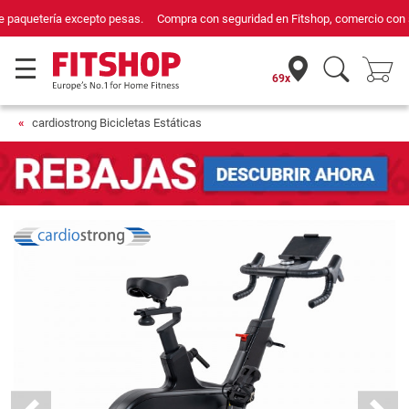
Compra con seguridad en Fitshop, comercio con sello de Confianza Online.
69x
cardiostrong Bicicletas Estáticas