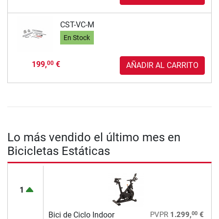
CST-VC-M
En Stock
199,
€
00
AÑADIR AL CARRITO
Lo más vendido el último mes en
Bicicletas Estáticas
1
00
Bici de Ciclo Indoor
PVPR
1.299,
€