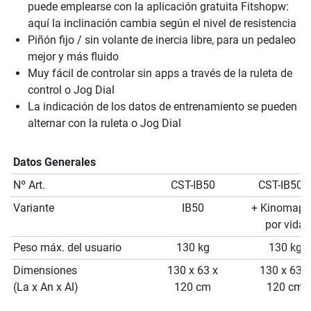
puede emplearse con la aplicación gratuita Fitshopw:
aquí la inclinación cambia según el nivel de resistencia
Piñón fijo / sin volante de inercia libre, para un pedaleo
mejor y más fluido
Muy fácil de controlar sin apps a través de la ruleta de
control o Jog Dial
La indicación de los datos de entrenamiento se pueden
alternar con la ruleta o Jog Dial
Datos Generales
Nº Art.
CST-IB50
CST-IB50-
Variante
IB50
+ Kinomap 
por vida
Peso máx. del usuario
130 kg
130 kg
Dimensiones
130 x 63 x
130 x 63 x
(La x An x Al)
120 cm
120 cm