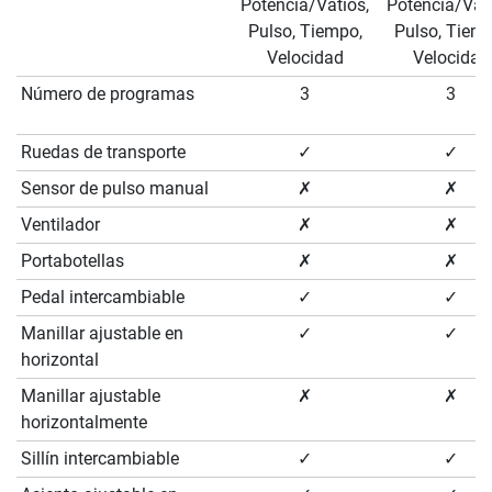
Potencia/Vatios,
Potencia/Vati
Pulso, Tiempo,
Pulso, Tiemp
Velocidad
Velocidad
Número de programas
3
3
Ruedas de transporte
✓
✓
Sensor de pulso manual
✗
✗
Ventilador
✗
✗
Portabotellas
✗
✗
Pedal intercambiable
✓
✓
Manillar ajustable en
✓
✓
horizontal
Manillar ajustable
✗
✗
horizontalmente
Sillín intercambiable
✓
✓