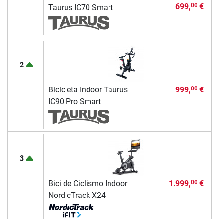
699,
€
00
Taurus IC70 Smart
2
Bicicleta Indoor Taurus
999,
€
00
IC90 Pro Smart
3
Bici de Ciclismo Indoor
1.999,
€
00
NordicTrack X24