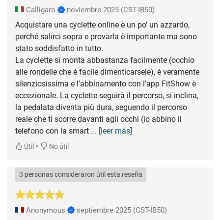
Calligaro
noviembre 2025
(CST-IB50)
Acquistare una cyclette online è un po' un azzardo,
perché salirci sopra e provarla è importante ma sono
stato soddisfatto in tutto.
La cyclette si monta abbastanza facilmente (occhio
alle rondelle che è facile dimenticarsele), è veramente
silenziosissima e l'abbinamento con l'app FitShow è
eccezionale. La cyclette seguirà il percorso, si inclina,
la pedalata diventa più dura, seguendo il percorso
reale che ti scorre davanti agli occhi (io abbino il
telefono con la smart
... [leer más]
•
Útil
No útil
3 personas consideraron útil esta reseña
Anonymous
septiembre 2025
(CST-IB50)