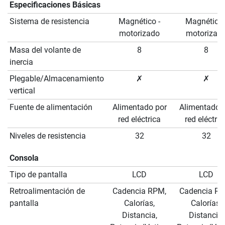
Especificaciones Básicas
Sistema de resistencia
Magnético -
Magnético 
motorizado
motorizad
Masa del volante de
8
8
inercia
Plegable/Almacenamiento
✗
✗
vertical
Fuente de alimentación
Alimentado por
Alimentado 
red eléctrica
red eléctric
Niveles de resistencia
32
32
Consola
Tipo de pantalla
LCD
LCD
Retroalimentación de
Cadencia RPM,
Cadencia RP
pantalla
Calorías,
Calorías,
Distancia,
Distancia,