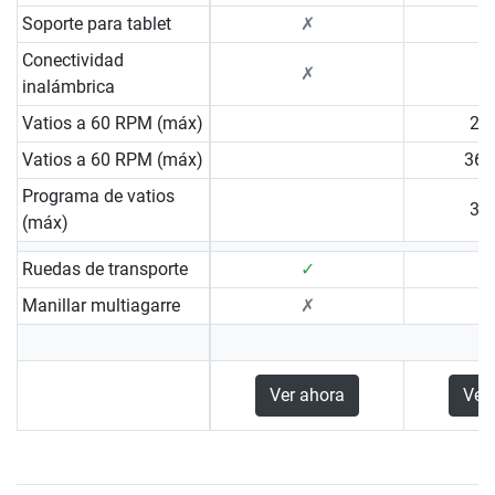
Soporte para tablet
✗
Conectividad
✗
inalámbrica
Vatios a 60 RPM (máx)
20 
Vatios a 60 RPM (máx)
36 
Programa de vatios
30 
(máx)
Ruedas de transporte
✓
Manillar multiagarre
✗
Ver ahora
Ver