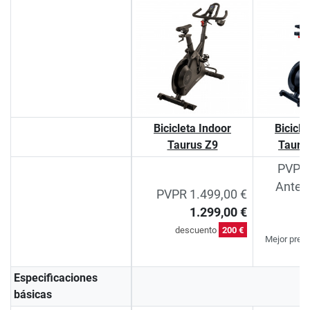
Bicicleta Indoor
Bicicle
Taurus Z9
Tauru
PVPR 
Antes
PVPR 1.499,00 €
1.299,00 €
d
descuento
200 €
Mejor preci
Especificaciones
básicas