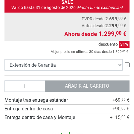
SALE
Válido hasta 31 de agosto de 2026
¡Hasta fin de existencias!
00
2.699,
€
PVPR
desde
00
2.299,
€
Antes desde
1.299,
€
00
Ahora desde
descuento
31%
00
Mejor precio en últimos 30 días desde
1.899,
€
Ex
Cantidad
AÑADIR AL CARRITO
Montaje tras entrega estándar
+69,
€
95
Entrega dentro de casa
+90,
€
00
Entrega dentro de casa y Montaje
+115,
€
00