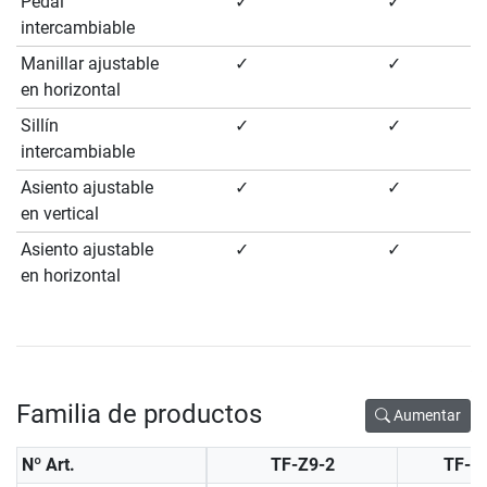
Pedal
✓
✓
intercambiable
Manillar ajustable
✓
✓
en horizontal
Sillín
✓
✓
intercambiable
Asiento ajustable
✓
✓
en vertical
Asiento ajustable
✓
✓
en horizontal
Familia de productos
Aumentar
Nº Art.
TF-Z9-2
TF-Z