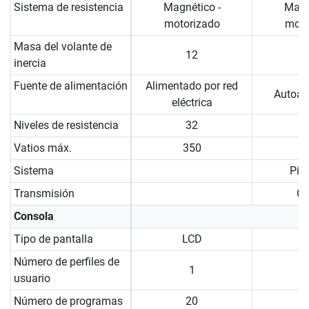
Sistema de resistencia
Magnético -
Magn
motorizado
moto
Masa del volante de
12
inercia
Fuente de alimentación
Alimentado por red
Autoal
eléctrica
Niveles de resistencia
32
Vatios máx.
350
Sistema
Piñó
Transmisión
Co
Consola
Tipo de pantalla
LCD
Número de perfiles de
1
usuario
Número de programas
20