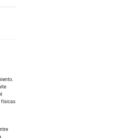
iento.
ite
l
 físicas
ntre
a