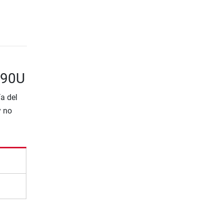
590U
a del
y no