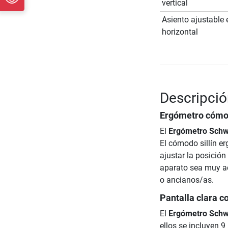
vertical
Asiento ajustable 
horizontal
Descripci
Ergómetro cómod
El
Ergómetro Schw
El cómodo sillín e
ajustar la posición
aparato sea muy acc
o ancianos/as.
Pantalla clara c
El
Ergómetro Schw
ellos se incluyen 