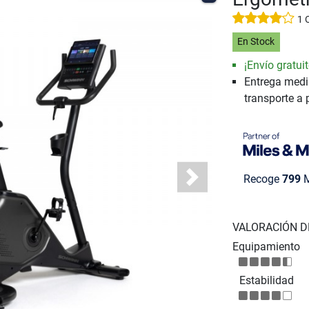
1 
En Stock
¡Envío gratuit
Entrega medi
transporte a 
Recoge
799
M
Next
VALORACIÓN D
Equipamiento
Estabilidad