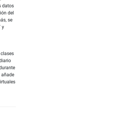
s datos
ión del
ás, se
 y
 clases
diario
durante
e añade
irtuales