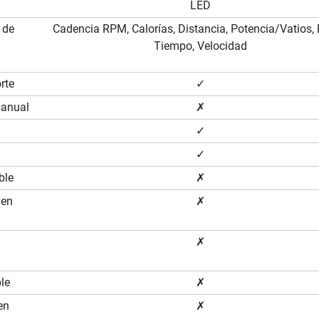
LED
 de
Cadencia RPM, Calorías, Distancia, Potencia/Vatios, 
Tiempo, Velocidad
rte
✓
manual
✗
✓
✓
ble
✗
 en
✗
✗
ble
✗
en
✗