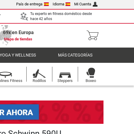
País de entrega
Idioma
Mi Cuenta
,
Tu experto en fitness doméstico desde
hace 42 años
69x en Europa
Mapa de tiendas
 YOGA Y WELLNESS
MÁS CATEGORÍAS
lines Fitness
Rodillos
Steppers
Boxeo
ro Schwinn 590U