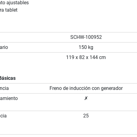
nto ajustables
ra tablet
SCHW-100952
ario
150 kg
119 x 82 x 144 cm
Básicas
ncia
Freno de inducción con generador
namiento
✗
ncia
25