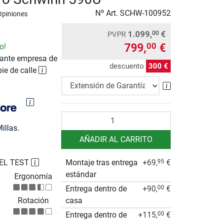
Nº Art.
SCHW-100952
Opiniones
1.099,
€
00
PVPR
799,
€
00
o!
ante empresa de
descuento
300 €
pie de calle
Extensión de 
Cantidad
illas.
AÑADIR AL CARRITO
EL TEST
Montaje tras entrega
+69,
€
95
estándar
Ergonomía
Entrega dentro de
+90,
€
00
Rotación
casa
Entrega dentro de
+115,
€
00