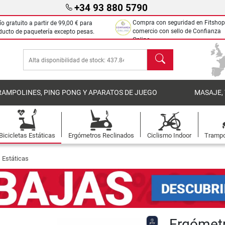
+34 93 880 5790
Compra con seguridad en Fitshop
ío gratuito a partir de
99,00 €
para
comercio con sello de Confianza
ducto de paquetería excepto pesas.
Online.
Buscar
RAMPOLINES, PING PONG Y APARATOS DE JUEGO
MASAJE,
Bicicletas Estáticas
Ergómetros Reclinados
Ciclismo Indoor
Trampo
 Estáticas
Ergómet