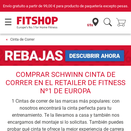
Envío gratuito a partir de
99,00 €
para producto de paquetería excepto pesas.
69x
Cinta de Correr
COMPRAR SCHWINN CINTA DE
CORRER EN EL RETAILER DE FITNESS
Nº1 DE EUROPA
1 Cintas de correr de las marcas más populares: con
nosotros encontrará la cinta perfecta para tu
entrenamiento. Te la llevamos a casa y también nos
encargamos del montaje si lo solicitas. También puedes
probar qué cinta te ofrece la mejor experiencia de carrera