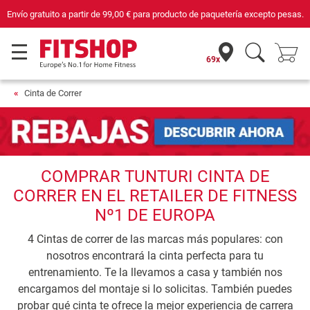
Envío gratuito a partir de
99,00 €
para producto de paquetería excepto pesas.
69x
Cinta de Correr
COMPRAR TUNTURI CINTA DE
CORRER EN EL RETAILER DE FITNESS
Nº1 DE EUROPA
4 Cintas de correr de las marcas más populares: con
nosotros encontrará la cinta perfecta para tu
entrenamiento. Te la llevamos a casa y también nos
encargamos del montaje si lo solicitas. También puedes
probar qué cinta te ofrece la mejor experiencia de carrera