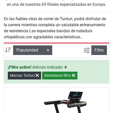
en una de nuestras 69 filiales especializadas en Europa.
En las fiables citas de correr de Tunturi, podrá disfrutar de
la carrera mientras completa un saludable entrenamiento
de resistencia Las especiales bandas de rodadura
ortopédicas con agradables características
amortiguadoras facilitan un entrenamiento en cinta de
correr especialmente cuidadoso con las articulaciones.
Busqueda a
Ordenar por
Filtro
Tanto para deportistas principiantes como para atletas de
élite: las cintas de correr Tunturi de agradable diseño
¡Filtro activo!
Artículo indicado:
4
escandinavo son aptas para cualquier nivel de
entrenamiento.
Marcas: Tunturi
Restablecer filtro