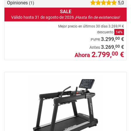
Opiniones
5,0
(1)
SALE
Válido hasta 31 de agosto de 2026
¡Hasta fin de existencias!
Mejor precio en últimos 30 días
3.269,
€
00
descuento
14%
00
3.299,
€
PVPR
00
3.269,
€
Antes
2.799,
€
00
Ahora