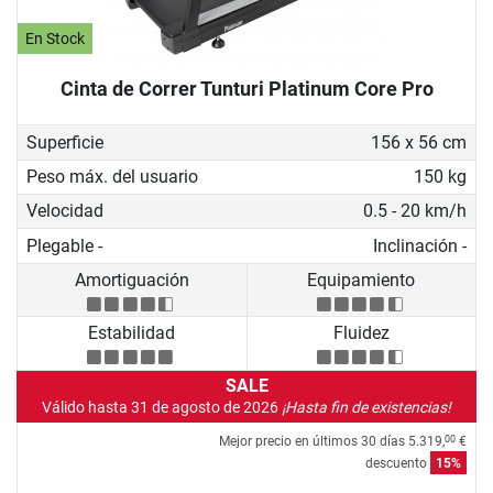
En Stock
Cinta de Correr Tunturi Platinum Core Pro
Superficie
156 x 56 cm
Peso máx. del usuario
150 kg
Velocidad
0.5 - 20 km/h
Plegable -
Inclinación -
Amortiguación
Equipamiento
Estabilidad
Fluidez
SALE
Válido hasta 31 de agosto de 2026
¡Hasta fin de existencias!
Mejor precio en últimos 30 días
5.319,
€
00
descuento
15%