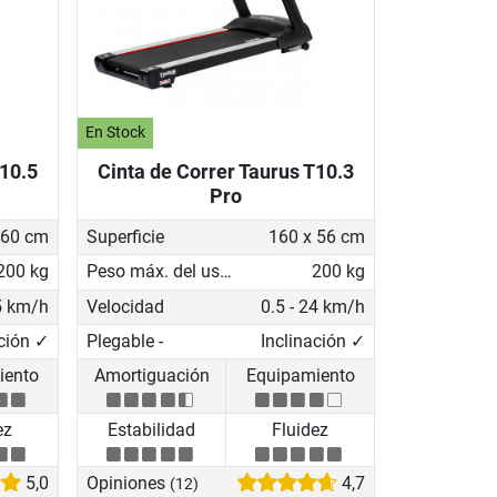
En Stock
T10.5
Cinta de Correr Taurus T10.3
Pro
 60 cm
Superficie
160 x 56 cm
200 kg
Peso máx. del usuario
200 kg
25 km/h
Velocidad
0.5 - 24 km/h
ación ✓
Plegable -
Inclinación ✓
iento
Amortiguación
Equipamiento
ez
Estabilidad
Fluidez
5,0
Opiniones
4,7
(12)