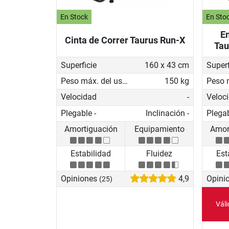
En Stock
En Sto
E
Cinta de Correr Taurus Run-X
Tau
Superficie
160 x 43 cm
Superf
Peso máx. del usuario
150 kg
Velocidad
-
Veloc
Plegable -
Inclinación -
Plegab
Amortiguación
Equipamiento
Amor
Estabilidad
Fluidez
Est
Opiniones
4,9
Opini
(25)
Vál