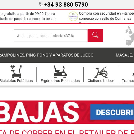
+34 93 880 5790
Compra con seguridad en Fitshop
ío gratuito a partir de
99,00 €
para
comercio con sello de Confianza
ducto de paquetería excepto pesas.
Online.
Buscar
RAMPOLINES, PING PONG Y APARATOS DE JUEGO
MASAJE,
Bicicletas Estáticas
Ergómetros Reclinados
Ciclismo Indoor
Trampo
 DE CORRER EN EL RETAILER DE 