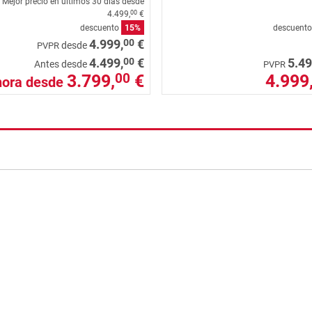
Mejor precio en últimos 30 días desde
4.499,
€
00
descuento
15%
descuent
00
4.999,
€
desde
PVPR
00
4.499,
€
5.49
Antes desde
PVPR
3.799,
€
4.999
00
hora desde
nzada