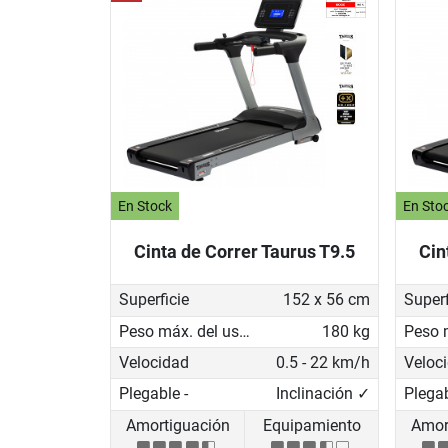
En Stock
En Sto
Cinta de Correr Taurus T9.5
Cin
Superficie
152 x 56 cm
Superf
Peso máx. del usuario
180 kg
Velocidad
0.5 - 22 km/h
Veloc
Plegable -
Inclinación ✓
Plegab
Amortiguación
Equipamiento
Amor