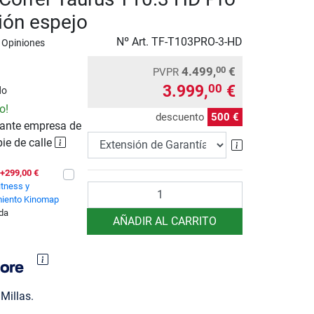
ión espejo
Nº Art.
TF-T103PRO-3-HD
 Opiniones
4.499,
€
00
PVPR
3.999,
€
00
do
o!
descuento
500 €
ante empresa de
pie de calle
Extensión de 
+299,00 €
itness y
Cantidad
iento Kinomap
ida
AÑADIR AL CARRITO
Millas.