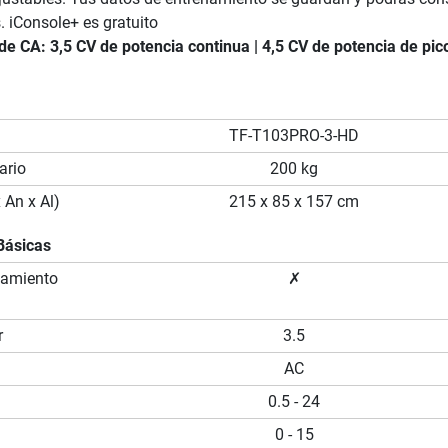
. iConsole+ es gratuito
de CA: 3,5 CV de potencia continua | 4,5 CV de potencia de pic
TF-T103PRO-3-HD
ario
200 kg
 An x Al)
215 x 85 x 157 cm
Básicas
namiento
✗
r
3.5
AC
0.5 - 24
0 - 15