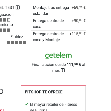
EL TEST
Montaje tras entrega
+69,
€
95
estándar
guación
Entrega dentro de
+90,
€
00
amiento
casa
Entrega dentro de
+115,
€
00
Fluidez
casa y Montaje
Financiación desde
111,
€
al
08
mes
HD
FITSHOP TE OFRECE
El mayor retailer de Fitness
de Europa
" |