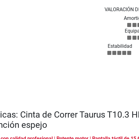
VALORACIÓN D
Amorti
Equip
Estabilidad
ticas: Cinta de Correr Taurus T10.3 
nción espejo
 con calidad profesional | Potente motor | Pantalla táctil de 15,6