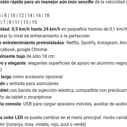
cción rápida para un manejor aún más sencillo
de la velocidad 
| 8 | 10 | 12 | 14 | 16 | 18
| 7 | 9 | 11 | 13 | 15
idad: 0,5 km/h hasta 24 km/h
en pequeños tramos de 0,1 km/h
tar tu nivel de entrenamiento a la perfección
e entretenimiento preinstaladas
: Netflix, Spotify, Instagram, A
acebook, google Chrome
almente bajo
de sólo 18 cm
vo y elegante
: elegantes superficies de apoyo en aluminio negr
D
 larga
como accesorio opcional
ado
y entrada para auriculares
ablet
con banda de sujección elástica, compatible con práctica
ño de tablet o smartphone
la consola
: USB para cargar aparatos móviles, auxiliar de audio
 a color LED
se puede cambiar en el menú principal: modo varia
or (naranja, rosa, violeta, rojo, azul o verde)