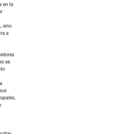
a en la
or
, sino
ra a
redores
es se
nto
ba
 sus
rupales,
o
sultar