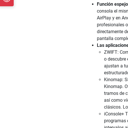
Función espejo
consola el mism
AirPlay y en An
profesionales o 
directamente de
pantalla compl
Las aplicacion
ZWIFT: Corr
o descubre 
ajustan a t
estructurad
Kinomap: Si 
Kinomap. Ot
tramos de c
así como ví
clásicos. L
iConsole+ T
programas d
intervalos 