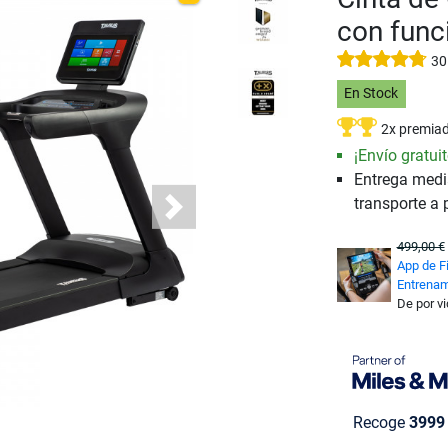
con func
30
En Stock
2x premia
¡Envío gratuit
Entrega medi
transporte a 
Next
499,00 €
App de F
Entrenam
De por v
Recoge
3999