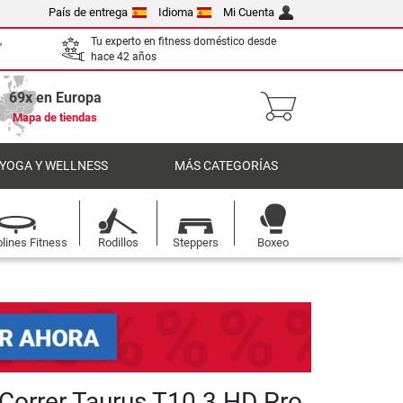
País de entrega
Idioma
Mi Cuenta
,
Tu experto en fitness doméstico desde
hace 42 años
69x en Europa
Mapa de tiendas
 YOGA Y WELLNESS
MÁS CATEGORÍAS
lines Fitness
Rodillos
Steppers
Boxeo
 Correr Taurus T10.3 HD Pro