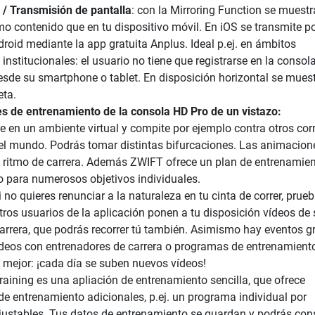
 / Transmisión de pantalla
: con la Mirroring Function se muestr
o contenido que en tu dispositivo móvil. En iOS se transmite p
droid mediante la app gratuita Anplus. Ideal p.ej. en ámbitos
institucionales: el usuario no tiene que registrarse en la consola
sde su smartphone o tablet. En disposición horizontal se muest
eta.
es de entrenamiento de la consola HD Pro de un vistazo:
e en un ambiente virtual y compite por ejemplo contra otros cor
el mundo. Podrás tomar distintas bifurcaciones. Las animacion
u ritmo de carrera. Además ZWIFT ofrece un plan de entrenamie
o para numerosos objetivos individuales.
no quieres renunciar a la naturaleza en tu cinta de correr, prue
ros usuarios de la aplicación ponen a tu disposición vídeos de
arrera, que podrás recorrer tú también. Asimismo hay eventos g
deos con entrenadores de carrera o programas de entrenamient
o mejor: ¡cada día se suben nuevos vídeos!
raining es una apliación de entrenamiento sencilla, que ofrece
e entrenamiento adicionales, p.ej. un programa individual por
ajustables. Tus datos de entrenamiento se guardan y podrás con