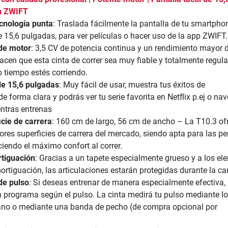
n ZWIFT
ecnología punta
: Traslada fácilmente la pantalla de tu smartphon
 15,6 pulgadas, para ver películas o hacer uso de la app ZWIFT.
de motor
: 3,5 CV de potencia continua y un rendimiento mayor 
acen que esta cinta de correr sea muy fiable y totalmente regular
 tiempo estés corriendo.
 de 15,6 pulgadas
: Muy fácil de usar, muestra tus éxitos de
e forma clara y podrás ver tu serie favorita en Netflix p.ej o na
entras entrenas
cie de carrera
: 160 cm de largo, 56 cm de ancho – La T10.3 of
res superficies de carrera del mercado, siendo apta para las p
ciendo el máximo confort al correr.
tiguación
: Gracias a un tapete especialmente grueso y a los e
ortiguación, las articulaciones estarán protegidas durante la ca
de pulso
: Si deseas entrenar de manera especialmente efectiva,
 programa según el pulso. La cinta medirá tu pulso mediante l
no o mediante una banda de pecho (de compra opcional por