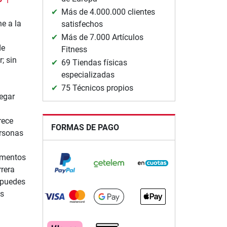
Más de 4.000.000 clientes
e a la
satisfechos
Más de 7.000 Artículos
de
Fitness
; sin
69 Tiendas físicas
especializadas
75 Técnicos propios
vegar
rece
FORMAS DE PAGO
ersonas
lementos
rrera
 puedes
os