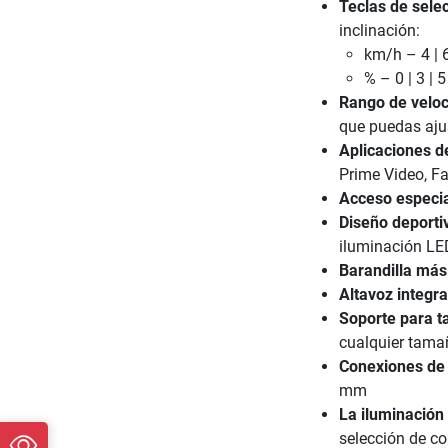
Teclas de sele
inclinación:
km/h – 4 | 6 
% – 0 | 3 | 5 
Rango de veloc
que puedas ajus
Aplicaciones d
Prime Video, F
Acceso especi
Diseño deporti
iluminación LE
Barandilla más
Altavoz integr
Soporte para t
cualquier tama
Conexiones de 
mm
La iluminación
selección de col