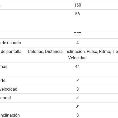
a
160
56
TFT
s de usuario
4
 de pantalla
Calorías, Distancia, Inclinación, Pulso, Ritmo, T
Velocidad
amas
44
rte
✓
 velocidad
8
manual
✓
✗
inclinación
8