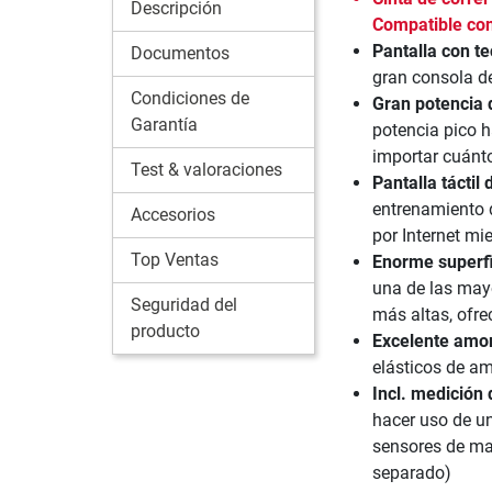
Descripción
Compatible co
Pantalla con t
Documentos
gran consola de
Condiciones de
Gran potencia 
Garantía
potencia pico h
importar cuánto
Test & valoraciones
Pantalla táctil
entrenamiento d
Accesorios
por Internet mi
Top Ventas
Enorme superfi
una de las mayo
Seguridad del
más altas, ofre
producto
Excelente amor
elásticos de am
Incl. medición 
hacer uso de un
sensores de ma
separado)