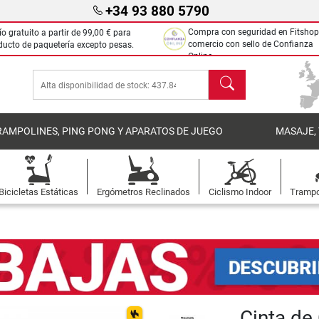
+34 93 880 5790
Compra con seguridad en Fitshop
ío gratuito a partir de
99,00 €
para
comercio con sello de Confianza
ducto de paquetería excepto pesas.
Online.
Buscar
RAMPOLINES, PING PONG Y APARATOS DE JUEGO
MASAJE,
Bicicletas Estáticas
Ergómetros Reclinados
Ciclismo Indoor
Trampo
Cinta de