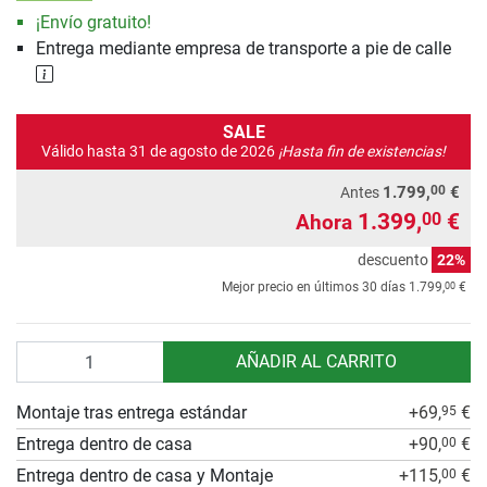
¡Envío gratuito!
Entrega mediante empresa de transporte a pie de calle
SALE
Válido hasta 31 de agosto de 2026
¡Hasta fin de existencias!
00
1.799,
€
Antes
1.399,
€
00
Ahora
descuento
22%
00
Mejor precio en últimos 30 días
1.799,
€
Cantidad
AÑADIR AL CARRITO
Montaje tras entrega estándar
+69,
€
95
Entrega dentro de casa
+90,
€
00
Entrega dentro de casa y Montaje
+115,
€
00