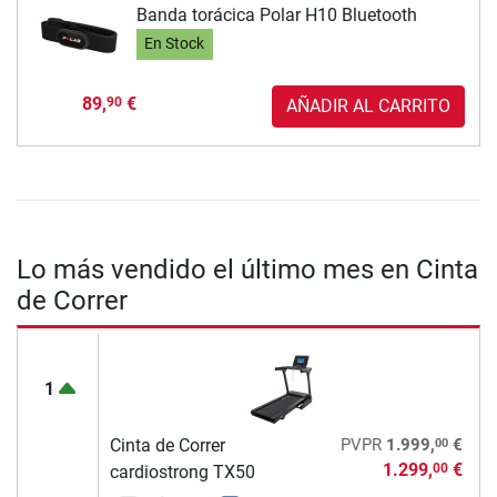
Banda torácica Polar H10 Bluetooth
En Stock
89,
€
90
AÑADIR AL CARRITO
Lo más vendido el último mes en Cinta
de Correr
1
00
Cinta de Correr
PVPR
1.999,
€
1.299,
€
00
cardiostrong TX50