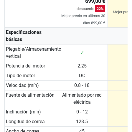
699,00 €
d
descuento
22%
Mejor preci
Mejor precio en últimos 30
días 899,00 €
Especificaciones
básicas
Plegable/Almacenamiento
✓
vertical
Potencia del motor
2.25
Tipo de motor
DC
Velocidad (mín)
0.8 - 18
1 
Fuente de alimentación
Alimentado por red
eléctrica
Inclinación (mín)
0 - 12
0 
Longitud de correa
128.5
Ancho de correa
45