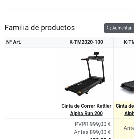
Familia de productos
Aumentar
Nº Art.
K-TM2020-100
K-TM1
Cinta de Correr Kettler
Cinta de C
Alpha Run 200
Alpha
PVPR 999,00 €
Antes
Antes 899,00 €