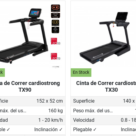
ck
En Stock
a de Correr cardiostrong
Cinta de Correr cardios
TX90
TX30
icie
152 x 52 cm
Superficie
140 x
Peso máx. del usuario
160 kg
Peso máx. del usuario
idad
1 - 20 km/h
Velocidad
0.8 - 
ble ✓
Inclinación ✓
Plegable ✓
Inclin