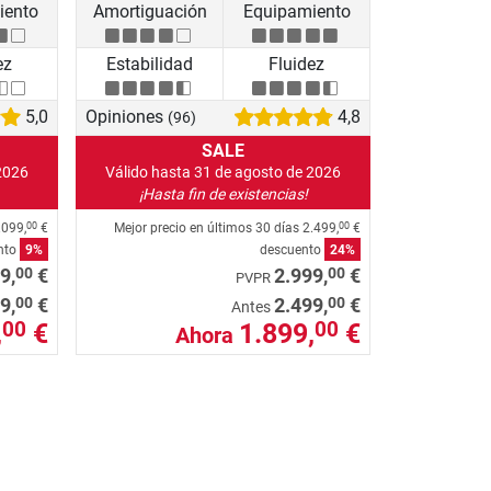
iento
Amortiguación
Equipamiento
ez
Estabilidad
Fluidez
5,0
Opiniones
4,8
(96)
SALE
2026
Válido hasta 31 de agosto de 2026
¡Hasta fin de existencias!
.099,
€
Mejor precio en últimos 30 días
2.499,
€
00
00
nto
9%
descuento
24%
00
00
9,
€
2.999,
€
PVPR
00
00
9,
€
2.499,
€
Antes
,
€
1.899,
€
00
00
Ahora