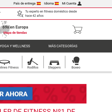
País de entrega
Idioma
Mi Cuenta
,
Tu experto en fitness doméstico desde
hace 42 años
69x en Europa
Mapa de tiendas
 YOGA Y WELLNESS
MÁS CATEGORÍAS
lines Fitness
Rodillos
Steppers
Boxeo
ER DE FITNESS Nº1 DE