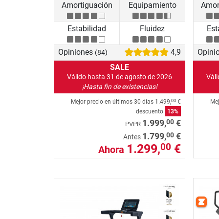
Amortiguación
Equipamiento
Amor
Estabilidad
Fluidez
Est
Opiniones
4,9
Opini
(84)
SALE
Válido hasta 31 de agosto de 2026
Vál
¡Hasta fin de existencias!
Mejor precio en últimos 30 días
1.499,
€
Mej
00
descuento
13%
00
1.999,
€
PVPR
00
1.799,
€
Antes
1.299,
€
00
Ahora