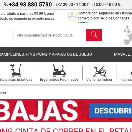
+34 93 880 5790
L-V 09:00 - 14:00 h. | 15:00 - 18:00 h.
Compra con seguridad en Fitshop
ío gratuito a partir de
99,00 €
para
comercio con sello de Confianza
ducto de paquetería excepto pesas.
Online.
Buscar
RAMPOLINES, PING PONG Y APARATOS DE JUEGO
MASAJE,
Bicicletas Estáticas
Ergómetros Reclinados
Ciclismo Indoor
Trampo
rrer
G CINTA DE CORRER EN EL RETAIL