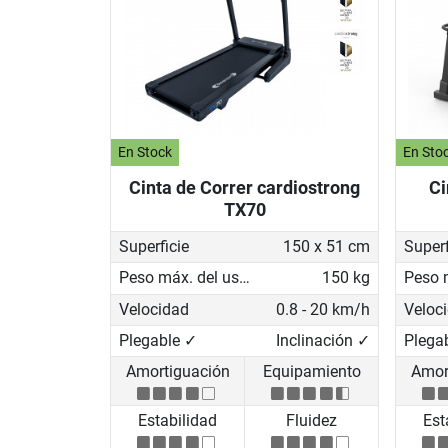
En Stock
En Sto
Cinta de Correr cardiostrong
Ci
TX70
Superficie
150 x 51 cm
Superf
Peso máx. del usuario
150 kg
Velocidad
0.8 - 20 km/h
Veloc
Plegable ✓
Inclinación ✓
Plegab
Amortiguación
Equipamiento
Amor
Estabilidad
Fluidez
Est