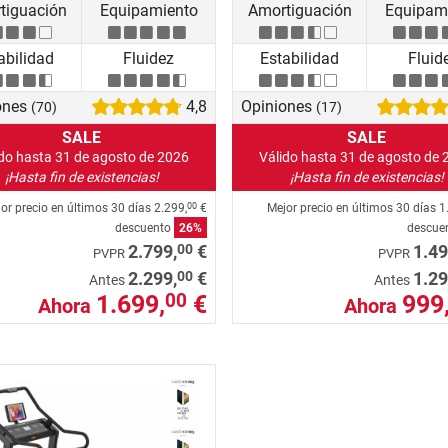
tiguación
Equipamiento
Amortiguación
Equipam
abilidad
Fluidez
Estabilidad
Fluid
ones
4,8
Opiniones
(70)
(17)
SALE
SALE
ido hasta 31 de agosto de 2026
Válido hasta 31 de agosto de 
¡Hasta fin de existencias!
¡Hasta fin de existencias!
or precio en últimos 30 días
2.299,
€
Mejor precio en últimos 30 días
1
00
descuento
26%
descue
00
2.799,
€
1.49
PVPR
PVPR
00
2.299,
€
1.29
Antes
Antes
1.699,
€
999
00
Ahora
Ahora