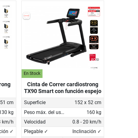
En Stock
trong
Cinta de Correr cardiostrong
TX90 Smart con función espejo
 51 cm
Superficie
152 x 52 cm
130 kg
Peso máx. del usuario
160 kg
18 km/h
Velocidad
0.8 - 20 km/h
ación ✓
Plegable ✓
Inclinación ✓