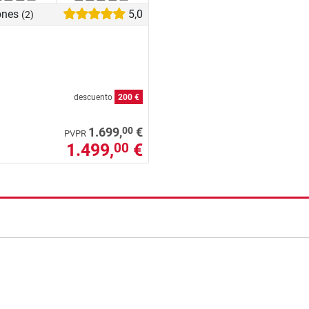
ones
5,0
(2)
descuento
200 €
00
1.699,
€
PVPR
1.499,
€
00
nzada