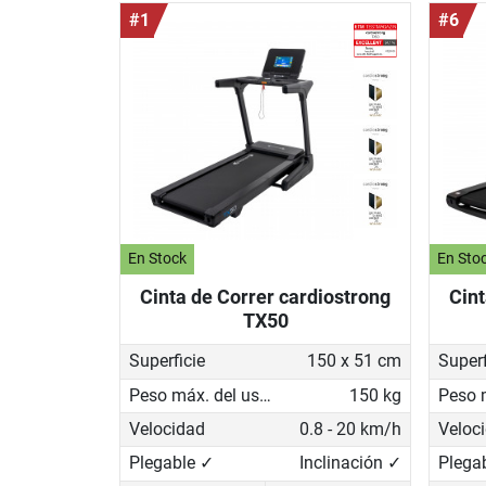
#1
#6
En Stock
En Sto
Cinta de Correr cardiostrong
Cint
TX50
Superficie
150 x 51 cm
Superf
Peso máx. del usuario
150 kg
Velocidad
0.8 - 20 km/h
Veloc
Plegable ✓
Inclinación ✓
Plega