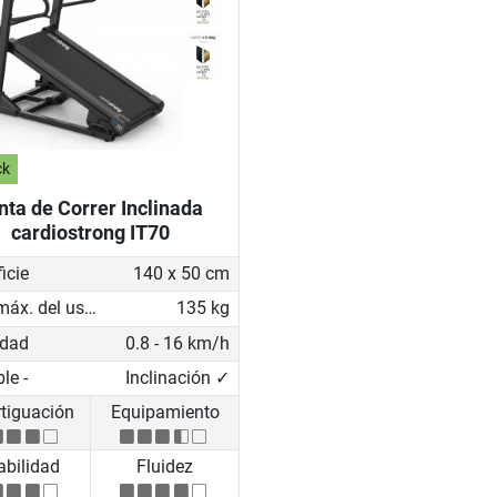
ck
nta de Correr Inclinada
cardiostrong IT70
icie
140 x 50 cm
Peso máx. del usuario
135 kg
idad
0.8 - 16 km/h
le -
Inclinación ✓
tiguación
Equipamiento
abilidad
Fluidez