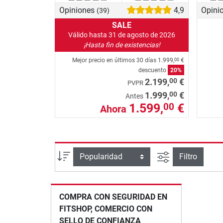
Opiniones
4,9
Opini
(39)
SALE
Válido hasta 31 de agosto de 2026
¡Hasta fin de existencias!
Mejor precio en últimos 30 días
1.999,
€
00
descuento
20%
00
2.199,
€
PVPR
00
1.999,
€
Antes
1.599,
€
00
Ahora
Busqueda ava
Ordenar por
Filtro
COMPRA CON SEGURIDAD EN
FITSHOP, COMERCIO CON
SELLO DE CONFIANZA