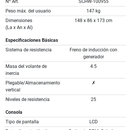
Nº Art.
SCHW-100955
Peso máx. del usuario
147 kg
Dimensiones
148 x 86 x 173 cm
(La x An x Al)
Especificaciones Básicas
Sistema de resistencia
Freno de inducción con
generador
Masa del volante de
4.5
inercia
Plegable/Almacenamiento
✗
vertical
Niveles de resistencia
25
Consola
Tipo de pantalla
LCD