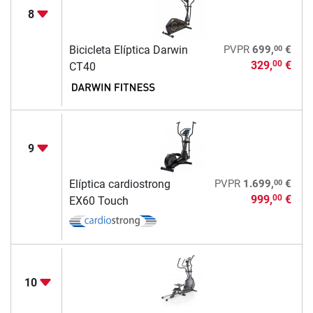
8
00
Bicicleta Elíptica Darwin
PVPR
699,
€
329,
€
00
CT40
9
00
Elíptica cardiostrong
PVPR
1.699,
€
999,
€
00
EX60 Touch
10