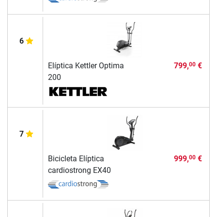
6
Elíptica Kettler Optima
799,
€
00
200
7
Bicicleta Elíptica
999,
€
00
cardiostrong EX40