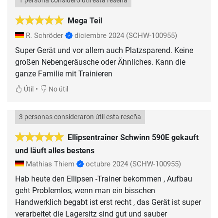
1 persona consideró útil esta reseña
Mega Teil
R. Schröder
diciembre 2024
(SCHW-100955)
Super Gerät und vor allem auch Platzsparend. Keine
großen Nebengeräusche oder Ähnliches. Kann die
ganze Familie mit Trainieren
•
Útil
No útil
3 personas consideraron útil esta reseña
Ellipsentrainer Schwinn 590E gekauft
und läuft alles bestens
Mathias Thiem
octubre 2024
(SCHW-100955)
Hab heute den Ellipsen -Trainer bekommen , Aufbau
geht Problemlos, wenn man ein bisschen
Handwerklich begabt ist erst recht , das Gerät ist super
verarbeitet die Lagersitz sind gut und sauber