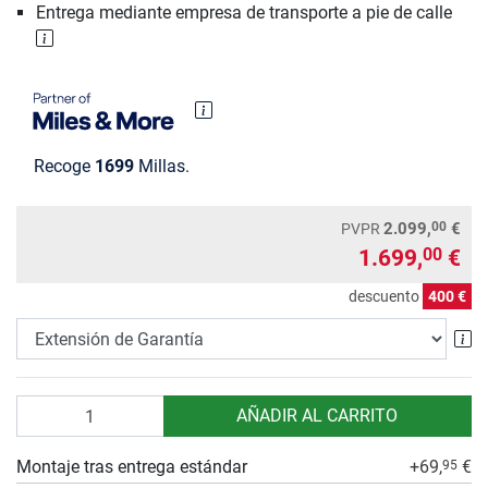
Entrega mediante empresa de transporte a pie de calle
Recoge
1699
Millas.
00
2.099,
€
PVPR
1.699,
€
00
descuento
400 €
Ex
Cantidad
AÑADIR AL CARRITO
Montaje tras entrega estándar
+69,
€
95