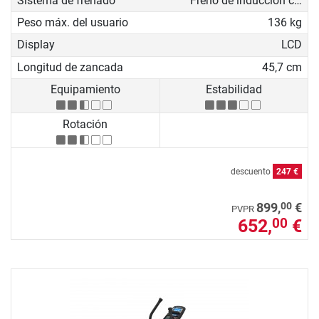
Sistema de frenado
Freno de inducción con generador
Peso máx. del usuario
136 kg
Display
LCD
Longitud de zancada
45,7 cm
Equipamiento
Estabilidad
Rotación
descuento
247 €
00
899,
€
PVPR
652,
€
00