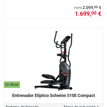
00
2.099,
€
PVPR
1.699,
€
00
En Stock
Entrenador Elíptico Schwinn 510E Compact