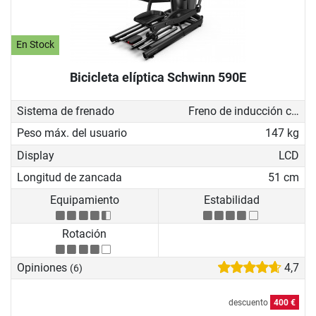
En Stock
Bicicleta elíptica Schwinn 590E
Sistema de frenado
Freno de inducción con generador
Peso máx. del usuario
147 kg
Display
LCD
Longitud de zancada
51 cm
Equipamiento
Estabilidad
Rotación
Opiniones
4,7
(6)
descuento
400 €