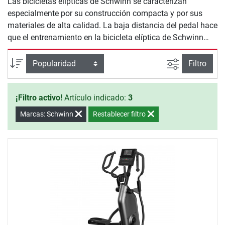
Las bicicletas elípticas de Schwinn se caracterizan
especialmente por su construcción compacta y por sus
materiales de alta calidad. La baja distancia del pedal hace
que el entrenamiento en la bicicleta elíptica de Schwinn
sea muy agradable. Los programas de entrenamiento
variados hacen que el entrenamiento de cardio sea más
Busqueda a
Ordenar por
Filtro
efectivo y exigente.
¡Filtro activo!
Artículo indicado:
3
Marcas: Schwinn
Restablecer filtro