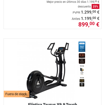
Mejor precio en últimos 30 días
1.199,
€
00
descuento
25%
00
1.299,
€
PVPR
00
1.199,
€
Antes
899,
€
00
Fuera de stock.
Elíptica Taurus X9.9 Touch