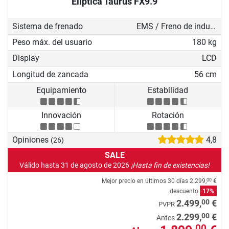
Elíptica Taurus FX9.9
Sistema de frenado
EMS / Freno de inducción
Peso máx. del usuario
180 kg
Display
LCD
Longitud de zancada
56 cm
Equipamiento
Estabilidad
Innovación
Rotación
Opiniones
4,8
(26)
SALE
Válido hasta 31 de agosto de 2026
¡Hasta fin de existencias!
Mejor precio en últimos 30 días
2.299,
€
00
descuento
17%
00
2.499,
€
PVPR
00
2.299,
€
Antes
00