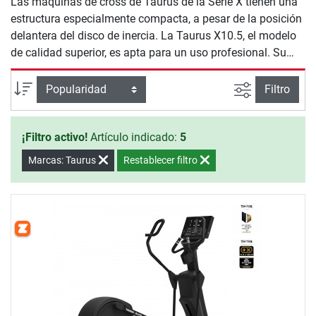
Las máquinas de cross de Taurus de la Serie X tienen una
estructura especialmente compacta, a pesar de la posición
delantera del disco de inercia. La Taurus X10.5, el modelo
de calidad superior, es apta para un uso profesional. Su
baja altura de entrada y su práctica pantalla táctil son muy
fáciles de utilizar y también son adecuadas para
Busqueda a
Ordenar por
Filtro
principiantes.
¡Filtro activo!
Artículo indicado:
5
Marcas: Taurus
Restablecer filtro