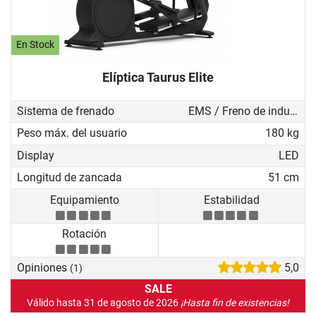
En Stock
Elíptica Taurus Elite
Sistema de frenado
EMS / Freno de inducción
Peso máx. del usuario
180 kg
Display
LED
Longitud de zancada
51 cm
Equipamiento
Estabilidad
Rotación
Opiniones
5,0
(1)
SALE
Válido hasta 31 de agosto de 2026
¡Hasta fin de existencias!