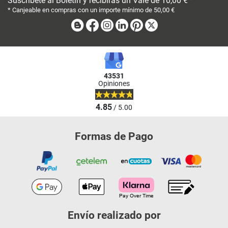
Suscríbete al Boletín y recibirás un Vale de 10,00 € *
* Canjeable en compras con un importe mínimo de 50,00 €
Blog
Facebook
Instagram
Linkedin
Pinterest
X
43531
Opiniones
4.85
/ 5.00
Formas de Pago
Envío realizado por