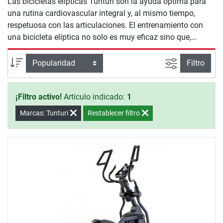
Las bicicletas elípticas Tunturi son la ayuda óptima para
una rutina cardiovascular integral y, al mismo tiempo,
respetuosa con las articulaciones. El entrenamiento con
una bicicleta elíptica no solo es muy eficaz sino que,
gracias a su equipamiento deportivo y a la gran variedad
de programas de entrenamiento, también garantiza la
Busqueda a
Ordenar por
Filtro
diversión. Con su aspecto tan especial, las bicicletas
elípticas Tunturi son el centro de todas las miradas en
¡Filtro activo!
Artículo indicado:
1
cualquier espacio en el que se encuentren.
Marcas: Tunturi
Restablecer filtro