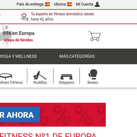
País de entrega
Idioma
Mi Cuenta
,
Tu experto en fitness doméstico desde
hace 42 años
69x en Europa
Mapa de tiendas
 YOGA Y WELLNESS
MÁS CATEGORÍAS
lines Fitness
Rodillos
Steppers
Boxeo
 FITNESS Nº1 DE EUROPA