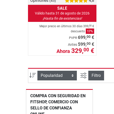
Opiniones
4,8
(45)
SALE
Válido hasta 31 de agosto de 2026
¡Hasta fin de existencias!
Mejor precio en últimos 30 días
399,
€
00
descuento
17%
00
699,
€
PVPR
00
599,
€
Antes
329,
€
00
Ahora
Busqueda ava
Ordenar por
Filtro
COMPRA CON SEGURIDAD EN
FITSHOP, COMERCIO CON
SELLO DE CONFIANZA