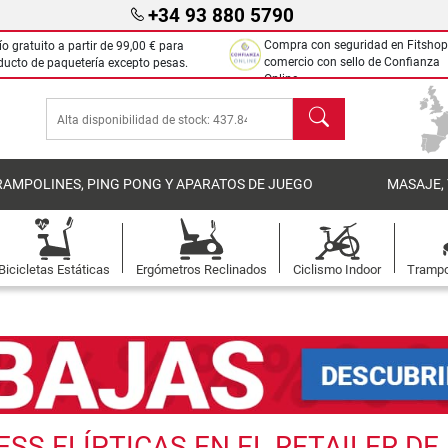
+34 93 880 5790
Compra con seguridad en Fitshop
ío gratuito a partir de
99,00 €
para
comercio con sello de Confianza
ducto de paquetería excepto pesas.
Online.
Buscar
RAMPOLINES, PING PONG Y APARATOS DE JUEGO
MASAJE,
Bicicletas Estáticas
Ergómetros Reclinados
Ciclismo Indoor
Trampo
S ELÍPTICAS EN EL RETAILER DE