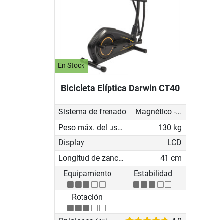
En Stock
Bicicleta Elíptica Darwin CT40
Sistema de frenado
Magnético - motorizado
Peso máx. del usuario
130 kg
Display
LCD
Longitud de zancada
41 cm
Equipamiento
Estabilidad
Rotación