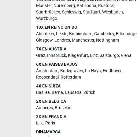
Münster
,
Nuremberg
,
Ratisbona
,
Rostock
,
Saarbrücken
,
Schleswig
,
Stuttgart
,
Wiesbaden
,
Wurzburgo
10X EN REINO UNIDO
Aberdeen
,
Leeds
,
Birmingham
,
Camberley
,
Edimburgo
Glasgow
,
Londres
,
Manchester
,
Nottingham
7X EN AUSTRIA
Graz
,
Innsbruck
,
Klagenfurt
,
Linz
,
Salzburgo
,
Viena
6X EN PAÍSES BAJOS
Ámsterdam
,
Bodegraven
,
La Haya
,
Eindhoven
,
Roosendaal
,
Rotterdam
4X EN SUIZA
Basilea
,
Berna
,
Lausana
,
Zúrich
2X EN BÉLGICA
Amberes
,
Bruselas
2X EN FRANCIA
Lille
,
París
DINAMARCA