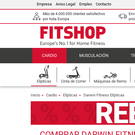
Empresa
Aviso Legal
Empleo
Contacto
Más de 4.000.000 clientes satisfechos
Env
por toda Europa
pro
CARDIO
MUSCULACIÓN
T
Elípticas
Cinta de Correr
Máquinas de Remo
Inicio
Cardio
Elípticas
Darwin Fitness Elípticas
COMPRAR DARWIN FITNES