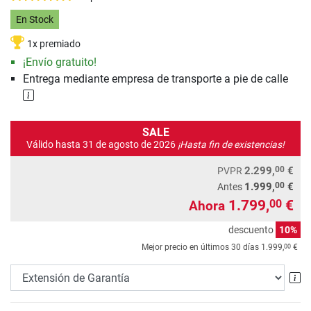
En Stock
1x premiado
¡Envío gratuito!
Entrega mediante empresa de transporte a pie de calle
SALE
Válido hasta 31 de agosto de 2026
¡Hasta fin de existencias!
00
2.299,
€
PVPR
00
1.999,
€
Antes
1.799,
€
00
Ahora
descuento
10%
00
Mejor precio en últimos 30 días
1.999,
€
Ex