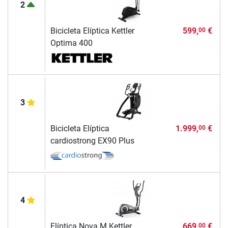
2
Bicicleta Elíptica Kettler
599,
€
00
Optima 400
3
Bicicleta Elíptica
1.999,
€
00
cardiostrong EX90 Plus
4
Elíptica Nova M Kettler
669,
€
00