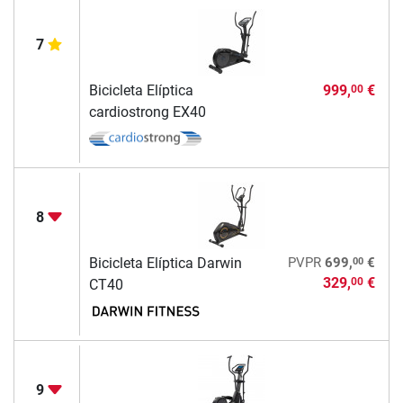
7
Bicicleta Elíptica
999,
€
00
cardiostrong EX40
8
00
Bicicleta Elíptica Darwin
PVPR
699,
€
329,
€
00
CT40
9