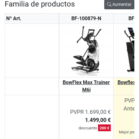
Familia de productos
Aumentar
Nº Art.
BF-100879-N
BF-
BowFlex Max Trainer
Bowflex 
M6i
PVPR 
Antes
PVPR 1.699,00 €
1.499,00 €
d
descuento
200 €
Mejor preci