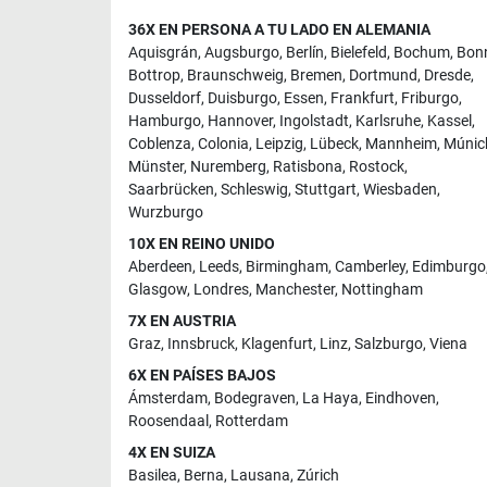
36X EN PERSONA A TU LADO EN ALEMANIA
Aquisgrán
,
Augsburgo
,
Berlín
,
Bielefeld
,
Bochum
,
Bon
Bottrop
,
Braunschweig
,
Bremen
,
Dortmund
,
Dresde
,
Dusseldorf
,
Duisburgo
,
Essen
,
Frankfurt
,
Friburgo
,
Hamburgo
,
Hannover
,
Ingolstadt
,
Karlsruhe
,
Kassel
,
Coblenza
,
Colonia
,
Leipzig
,
Lübeck
,
Mannheim
,
Múnic
Münster
,
Nuremberg
,
Ratisbona
,
Rostock
,
Saarbrücken
,
Schleswig
,
Stuttgart
,
Wiesbaden
,
Wurzburgo
10X EN REINO UNIDO
Aberdeen
,
Leeds
,
Birmingham
,
Camberley
,
Edimburgo
Glasgow
,
Londres
,
Manchester
,
Nottingham
7X EN AUSTRIA
Graz
,
Innsbruck
,
Klagenfurt
,
Linz
,
Salzburgo
,
Viena
6X EN PAÍSES BAJOS
Ámsterdam
,
Bodegraven
,
La Haya
,
Eindhoven
,
Roosendaal
,
Rotterdam
4X EN SUIZA
Basilea
,
Berna
,
Lausana
,
Zúrich