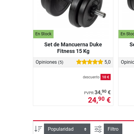
En Stock
En Sto
Set de Mancuerna Duke
S
Fitness 15 Kg
Opiniones
5,0
Opini
(5)
descuento
10 €
90
34,
€
PVPR
24,
€
90
Busqueda ava
Ordenar por
Filtro