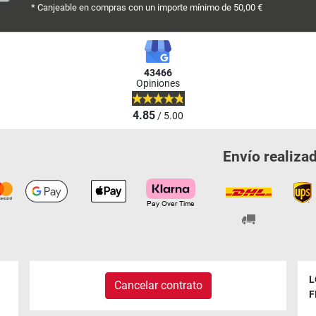
* Canjeable en compras con un importe mínimo de 50,00 €
43466
Opiniones
4.85
/ 5.00
Envío realiza
L
Cancelar contrato
F