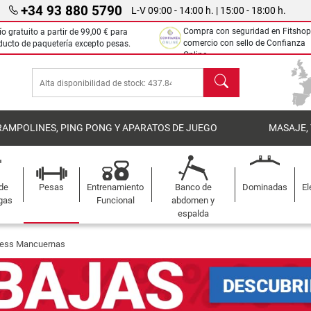
+34 93 880 5790
L-V 09:00 - 14:00 h. | 15:00 - 18:00 h.
Compra con seguridad en Fitshop
ío gratuito a partir de
99,00 €
para
comercio con sello de Confianza
ducto de paquetería excepto pesas.
Online.
Buscar
RAMPOLINES, PING PONG Y APARATOS DE JUEGO
MASAJE,
 de
Pesas
Entrenamiento
Banco de
Dominadas
El
gas
Funcional
abdomen y
espalda
ness Mancuernas