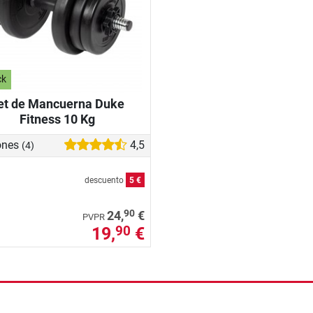
ck
et de Mancuerna Duke
Fitness 10 Kg
ones
4,5
(4)
descuento
5 €
90
24,
€
PVPR
19,
€
90
nzada