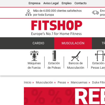
Empresa
Aviso Legal
Empleo
Contacto
Más de 4.000.000 clientes satisfechos
Env
por toda Europa
pro
CARDIO
MUSCULACIÓN
T
Máquinas
Estación
Bancos de
Estación
de Fuerza
de Poleas
Musculación
Pesas Lar
Inicio
Musculación
Pesas
Mancuernas
Duke Fit