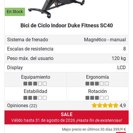
En Stock
Bici de Ciclo Indoor Duke Fitness SC40
Sistema de frenado
Magnético - manual
Escalas de resistencia
8
Peso máx. del usuario
120 kg
Display
LCD
Equipamiento
Ergonomía
Estabilidad
Rotación
Opiniones
4,9
(22)
SALE
Válido hasta 31 de agosto de 2026
¡Hasta fin de existencias!
Mejor precio en últimos 30 días
399,
€
00