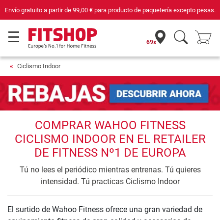
Envío gratuito a partir de
99,00 €
para producto de paquetería excepto pesas.
69x
Ciclismo Indoor
COMPRAR WAHOO FITNESS
CICLISMO INDOOR EN EL RETAILER
DE FITNESS Nº1 DE EUROPA
Tú no lees el periódico mientras entrenas. Tú quieres
intensidad. Tú practicas Ciclismo Indoor
El surtido de Wahoo Fitness ofrece una gran variedad de