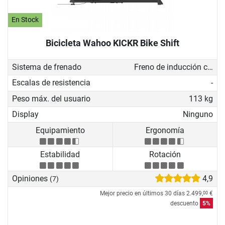
En Stock
Bicicleta Wahoo KICKR Bike Shift
Sistema de frenado
Freno de inducción con generador
Escalas de resistencia
-
Peso máx. del usuario
113 kg
Display
Ninguno
Equipamiento
Ergonomía
Estabilidad
Rotación
Opiniones
4,9
(7)
Mejor precio en últimos 30 días
2.499,
€
00
descuento
5%