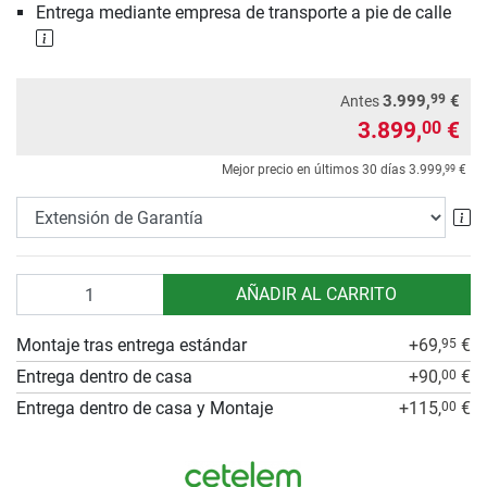
Entrega mediante empresa de transporte a pie de calle
99
3.999,
€
Antes
3.899,
€
00
99
Mejor precio en últimos 30 días
3.999,
€
Ex
Cantidad
AÑADIR AL CARRITO
Montaje tras entrega estándar
+69,
€
95
Entrega dentro de casa
+90,
€
00
Entrega dentro de casa y Montaje
+115,
€
00