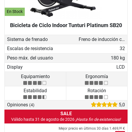
En Stock
Bicicleta de Ciclo Indoor Tunturi Platinum SB20
Sistema de frenado
Freno de inducción con generador
Escalas de resistencia
32
Peso máx. del usuario
180 kg
Display
LCD
Equipamiento
Ergonomía
Estabilidad
Rotación
Opiniones
5,0
(4)
SALE
Válido hasta 31 de agosto de 2026
¡Hasta fin de existencias!
Mejor precio en últimos 30 días
1.469,
€
00