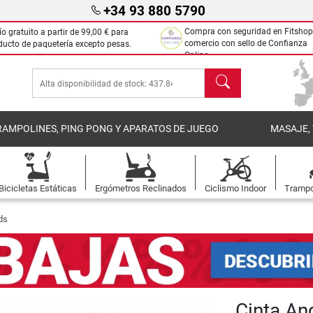
+34 93 880 5790
Compra con seguridad en Fitshop
ío gratuito a partir de
99,00 €
para
comercio con sello de Confianza
ducto de paquetería excepto pesas.
Online.
Buscar
RAMPOLINES, PING PONG Y APARATOS DE JUEGO
MASAJE,
Bicicletas Estáticas
Ergómetros Reclinados
Ciclismo Indoor
Trampo
ds
Cinta An