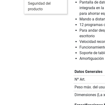
Pantalla de da
Seguridad del
integrada en la
producto
para ahorrar e
Mando a distan
12 programas d
Para andar des
escritorio
Velocidad reco
Funcionamiento 
Soporte de tabl
Amortiguación 
Datos Generales
Nº Art.
Peso máx. del usu
Dimensiones (La x