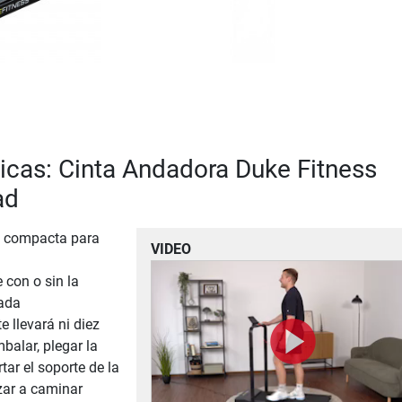
ticas: Cinta Andadora Duke Fitness
ad
a compacta para
VIDEO
 con o sin la
gada
e llevará ni diez
alar, plegar la
rtar el soporte de la
zar a caminar