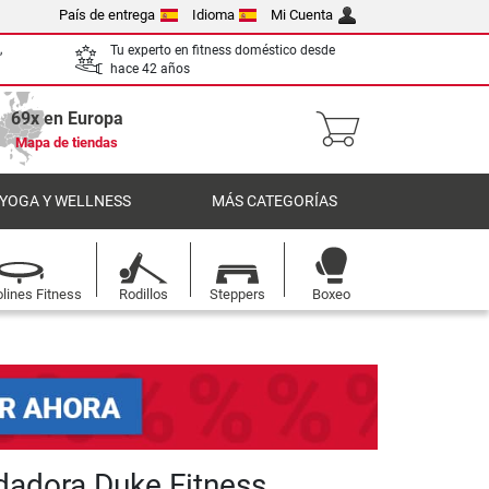
País de entrega
Idioma
Mi Cuenta
,
Tu experto en fitness doméstico desde
hace 42 años
69x en Europa
Mapa de tiendas
 YOGA Y WELLNESS
MÁS CATEGORÍAS
lines Fitness
Rodillos
Steppers
Boxeo
dadora Duke Fitness