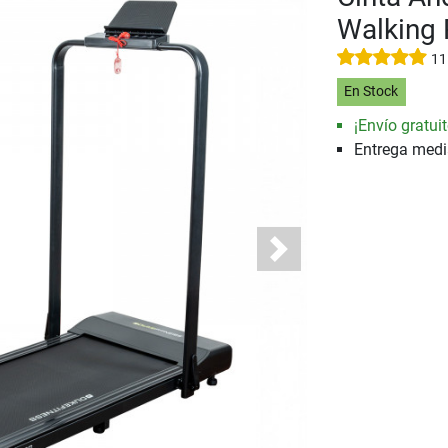
Walking
11
En Stock
¡Envío gratuit
Entrega med
Next