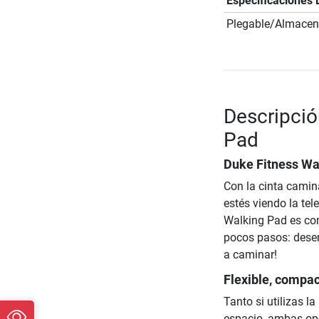
Especificaciones 
Plegable/Almacena
Descripció
Pad
Duke Fitness Wa
Con la cinta camina
estés viendo la te
Walking Pad es com
pocos pasos: desemb
a caminar!
Flexible, compac
Tanto si utilizas l
espacio, ambas opc