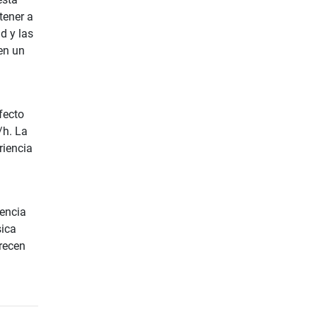
tener a
d y las
en un
fecto
/h. La
riencia
iencia
sica
recen