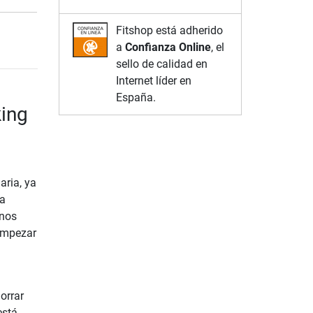
Fitshop está adherido
a
Confianza Online
, el
sello de calidad en
Internet líder en
España.
king
aria, ya
ta
unos
¡empezar
horrar
está