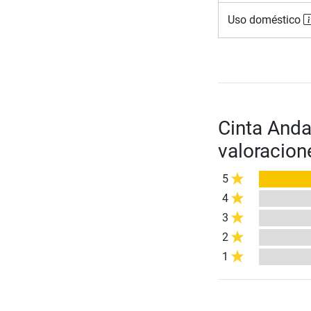
Uso doméstico
Cinta Anda
valoracion
5
4
3
2
1