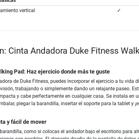
Básicas
miento vertical
✓
n: Cinta Andadora Duke Fitness Wal
lking Pad: Haz ejercicio donde más te guste
dora de Duke Fitness, puedes incorporar el ejercicio a tu vida di
levisión, trabajando o simplemente dando un relajante paseo. Es
pacta y cabe perfectamente en cualquier casa. Se instala en 
alar, plegar la barandilla, insertar el soporte para la tablet y 
ta y fácil de mover
a barandilla, como si colocas el andador bajo el escritorio para a
iones son posibles. El elegante diseño de la pantalla de datos 