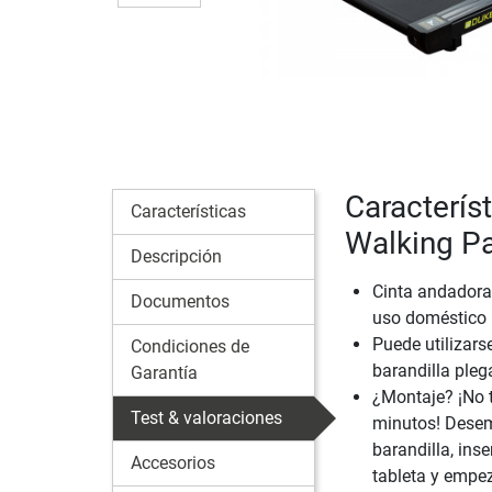
Caracterís
Características
Walking P
Descripción
Cinta andador
Documentos
uso doméstico
Puede utilizarse
Condiciones de
barandilla ple
Garantía
¿Montaje? ¡No t
Test & valoraciones
minutos! Desemb
barandilla, inse
Accesorios
tableta y empe