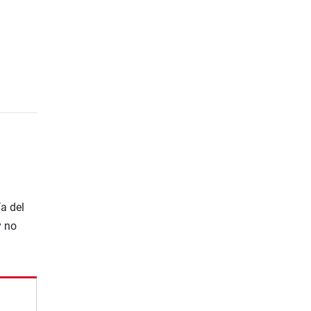
a del
y no