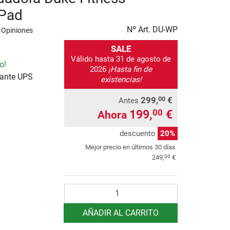
 Pad
Nº Art.
DU-WP
 Opiniones
SALE
Válido hasta 31 de agosto de
o!
2026
¡Hasta fin de
iante UPS
existencias!
299,
€
00
Antes
199,
€
00
Ahora
descuento
20%
Mejor precio en últimos 30 días
00
249,
€
Cantidad
AÑADIR AL CARRITO