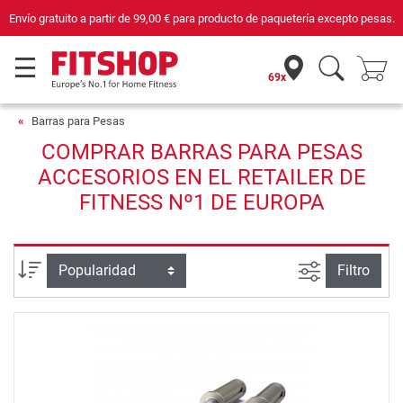
Envío gratuito a partir de
99,00 €
para producto de paquetería excepto pesas.
69x
Barras para Pesas
COMPRAR BARRAS PARA PESAS
ACCESORIOS EN EL RETAILER DE
FITNESS Nº1 DE EUROPA
Busqueda a
Ordenar por
Filtro