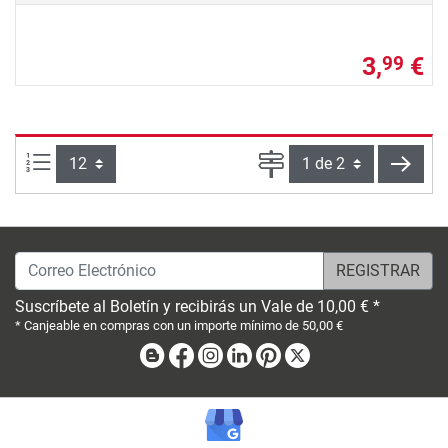
3,
€
99
Artículos por página:
Página
sigui
Correo Electrónico
Suscríbete al Boletín y recibirás un Vale de 10,00 € *
* Canjeable en compras con un importe mínimo de 50,00 €
Blog
Facebook
Instagram
Linkedin
Pinterest
X