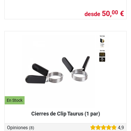
50,
€
00
desde
En Stock
Cierres de Clip Taurus (1 par)
Opiniones
4,9
(8)