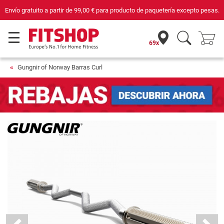
tería excepto pesas.
Compra con seguridad en Fitshop, comercio con sello d
69x
Gungnir of Norway Barras Curl