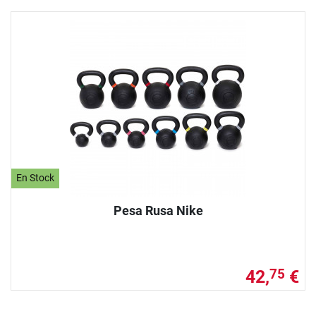
En Stock
Pesa Rusa Nike
42,
€
75