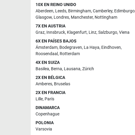
10X EN REINO UNIDO
Aberdeen
,
Leeds
,
Birmingham
,
Camberley
,
Edimburgo
Glasgow
,
Londres
,
Manchester
,
Nottingham
7X EN AUSTRIA
Graz
,
Innsbruck
,
Klagenfurt
,
Linz
,
Salzburgo
,
Viena
6X EN PAÍSES BAJOS
Ámsterdam
,
Bodegraven
,
La Haya
,
Eindhoven
,
Roosendaal
,
Rotterdam
4X EN SUIZA
Basilea
,
Berna
,
Lausana
,
Zúrich
2X EN BÉLGICA
Amberes
,
Bruselas
2X EN FRANCIA
Lille
,
París
DINAMARCA
Copenhague
POLONIA
Varsovia