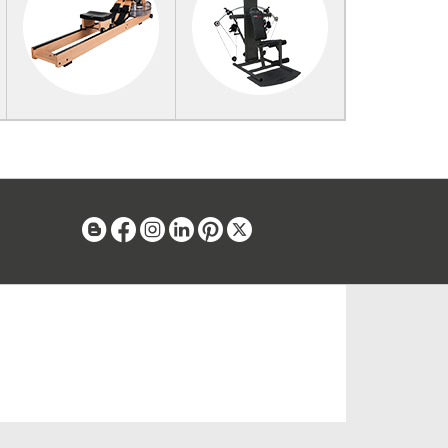
Blog
Facebook
Instagram
Linkedin
Pinterest
X