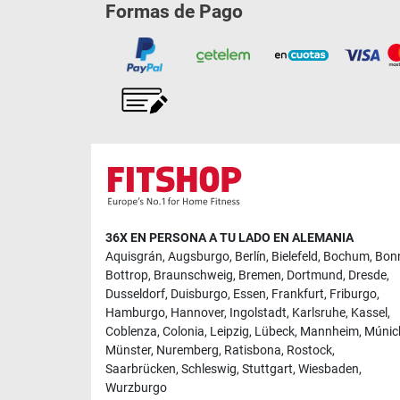
Formas de Pago
36X EN PERSONA A TU LADO EN ALEMANIA
Aquisgrán
,
Augsburgo
,
Berlín
,
Bielefeld
,
Bochum
,
Bon
Bottrop
,
Braunschweig
,
Bremen
,
Dortmund
,
Dresde
,
Dusseldorf
,
Duisburgo
,
Essen
,
Frankfurt
,
Friburgo
,
Hamburgo
,
Hannover
,
Ingolstadt
,
Karlsruhe
,
Kassel
,
Coblenza
,
Colonia
,
Leipzig
,
Lübeck
,
Mannheim
,
Múnic
Münster
,
Nuremberg
,
Ratisbona
,
Rostock
,
Saarbrücken
,
Schleswig
,
Stuttgart
,
Wiesbaden
,
Wurzburgo