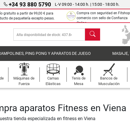
+34 93 880 5790
L-V 09:00 - 14:00 h. | 15:00 - 18:00 h.
Compra con seguridad en Fitshop
ío gratuito a partir de
99,00 €
para
comercio con sello de Confianza
ducto de paquetería excepto pesas.
Online.
Buscar
RAMPOLINES, PING PONG Y APARATOS DE JUEGO
MASAJE,
 de
Máquinas de
Camas
Tenis de
Bancos de
Fuerza
Elásticas
Mesa
Musculación
pra aparatos Fitness en Viena
nuestra tienda especializada en fitness en Viena