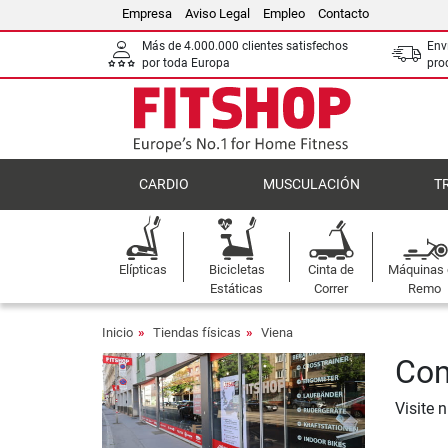
Empresa
Aviso Legal
Empleo
Contacto
Más de 4.000.000 clientes satisfechos
Env
por toda Europa
pro
CARDIO
MUSCULACIÓN
T
Elípticas
Bicicletas
Cinta de
Máquinas
Estáticas
Correr
Remo
Inicio
Tiendas físicas
Viena
Com
Visite 