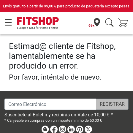
Envío gratuito a partir de
99,00 €
para producto de paquetería excepto pesas.
69x
Estimad@ cliente de Fitshop,
lamentablemente se ha
producido un error.
Por favor, inténtalo de nuevo.
Correo Electrónico
Suscríbete al Boletín y recibirás un Vale de 10,00 € *
* Canjeable en compras con un importe mínimo de 50,00 €
Blog
Facebook
Instagram
Linkedin
Pinterest
X