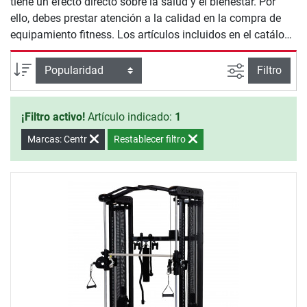
tiene un efecto directo sobre la salud y el bienestar. Por
ello, debes prestar atención a la calidad en la compra de
equipamiento fitness. Los artículos incluidos en el catálogo
de Máquinas de Fuerza Centr te ofrecen seguridad y
calidad para un entrenamiento efectivo en casa.
Busqueda a
Ordenar por
Filtro
¡Filtro activo!
Artículo indicado:
1
Marcas: Centr
Restablecer filtro