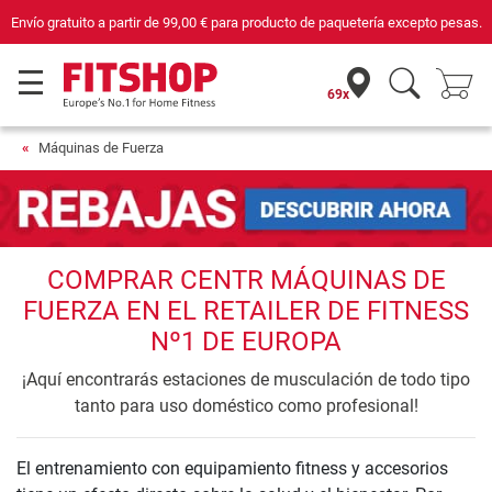
Envío gratuito a partir de
99,00 €
para producto de paquetería excepto pesas.
69x
Máquinas de Fuerza
COMPRAR CENTR MÁQUINAS DE
FUERZA EN EL RETAILER DE FITNESS
Nº1 DE EUROPA
¡Aquí encontrarás estaciones de musculación de todo tipo
tanto para uso doméstico como profesional!
El entrenamiento con equipamiento fitness y accesorios