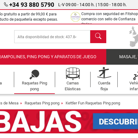
+34 93 880 5790
L-V 09:00 - 14:00 h. | 15:00 - 18:00 h.
Compra con seguridad en Fitshop
ío gratuito a partir de
99,00 €
para
comercio con sello de Confianza
ducto de paquetería excepto pesas.
Online.
Buscar
RAMPOLINES, PING PONG Y APARATOS DE JUEGO
MASAJE,
a
Raquetas Ping
Camas
Cuerda
Vehí
pong
Elásticas
floja
infan
is de Mesa
Raquetas Ping pong
Kettler Fun Raquetas Ping pong