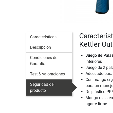
Caracterís
Características
Kettler Ou
Descripción
Juego de Palas
Condiciones de
interiores
Garantía
Juego de 2 pala
Adecuado para 
Test & valoraciones
Con mango ergo
Seguridad del
para un manejo
producto
De plástico PP/
Mango resistent
agarre firme