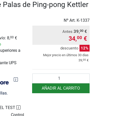
 Palas de Ping-pong Kettler
Nº Art.
K-1337
39,
€
00
Antes
34,
€
00
ío: 8,
€
00
o
descuento
12%
uperiores a
Mejor precio en últimos 30 días
00
39,
€
iante UPS
Cantidad
AÑADIR AL CARRITO
llas.
EL TEST
Control