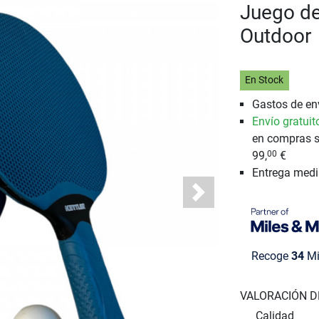
Juego de
Outdoor
En Stock
Gastos de env
Envío gratuit
en compras s
99,
€
00
Entrega med
Next
Recoge
34
Mi
VALORACIÓN D
Calidad