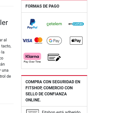
FORMAS DE PAGO
ler
r al
 tacto,
 la
co
tán
y una
rol de
COMPRA CON SEGURIDAD EN
FITSHOP, COMERCIO CON
SELLO DE CONFIANZA
ONLINE.
Fitshop está adherido