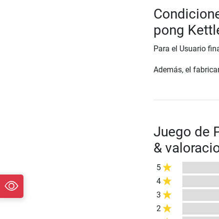
Condicione
pong Kettl
Para el Usuario fin
Además, el fabrican
Juego de P
& valoraci
5
4
3
2