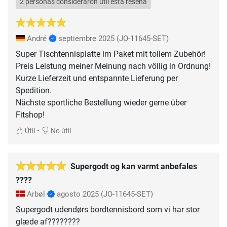
2 personas consideraron útil esta reseña
André
septiembre 2025
(JO-11645-SET)
Super Tischtennisplatte im Paket mit tollem Zubehör!
Preis Leistung meiner Meinung nach völlig in Ordnung!
Kurze Lieferzeit und entspannte Lieferung per
Spedition.
Nächste sportliche Bestellung wieder gerne über
Fitshop!
•
Útil
No útil
Supergodt og kan varmt anbefales
????
Arbøl
agosto 2025
(JO-11645-SET)
Supergodt udendørs bordtennisbord som vi har stor
glæde af????????