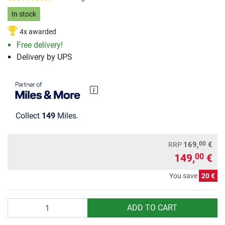
In stock
4x awarded
Free delivery!
Delivery by UPS
Collect
149
Miles.
00
169,
€
RRP
149,
€
00
You save
20 €
Quantity
ADD TO CART