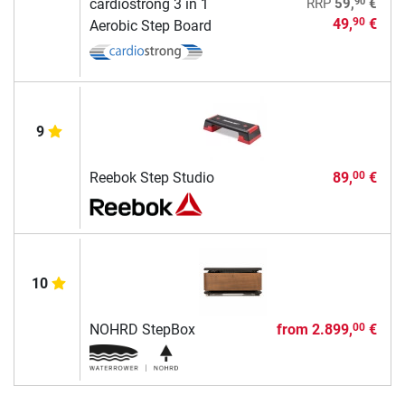
90
cardiostrong 3 in 1
RRP
59,
€
49,
€
90
Aerobic Step Board
9
Reebok Step Studio
89,
€
00
10
NOHRD StepBox
from
2.899,
€
00