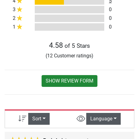
4
5
3
0
2
0
1
0
4.58
of 5 Stars
(12 Customer ratings)
SHOW REVIEW FORM
Sort
Language