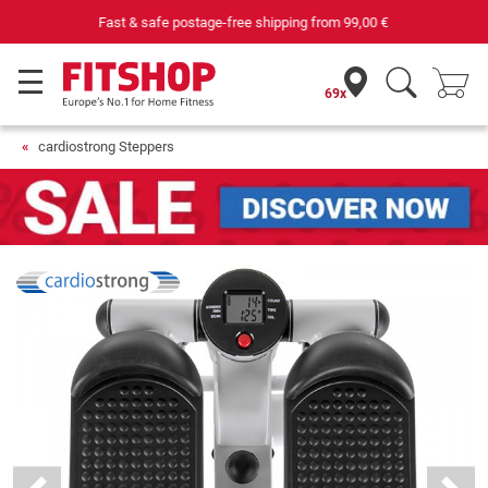
Purchase securely fitness equipment
69x
cardiostrong Steppers