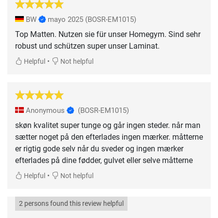
BW
mayo 2025
(BOSR-EM1015)
Top Matten. Nutzen sie für unser Homegym. Sind sehr
robust und schützen super unser Laminat.
•
Helpful
Not helpful
Anonymous
(BOSR-EM1015)
skøn kvalitet super tunge og går ingen steder. når man
sætter noget på den efterlades ingen mærker. måtterne
er rigtig gode selv når du sveder og ingen mærker
efterlades på dine fødder, gulvet eller selve måtterne
•
Helpful
Not helpful
2 persons found this review helpful