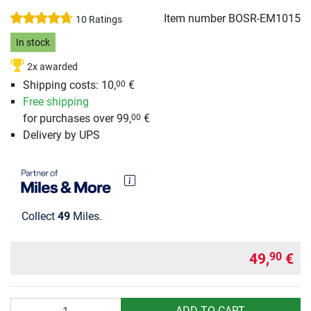
Item number
BOSR-EM1015
10 Ratings
In stock
2x awarded
Shipping costs: 10,
€
00
Free shipping
for purchases over 99,
€
00
Delivery by UPS
Collect
49
Miles.
49,
€
90
Quantity
ADD TO CART