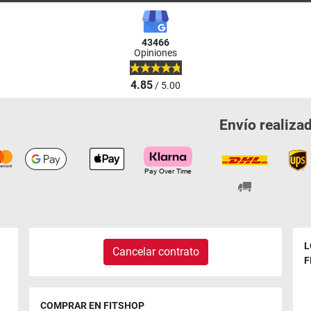
43466
Opiniones
4.85
/ 5.00
Envío realiza
L
Cancelar contrato
F
COMPRAR EN FITSHOP