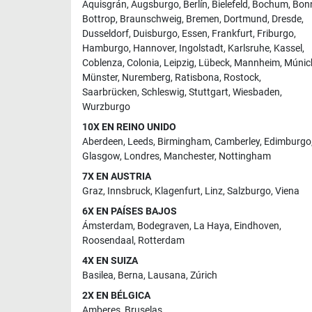
Aquisgrán
,
Augsburgo
,
Berlín
,
Bielefeld
,
Bochum
,
Bon
Bottrop
,
Braunschweig
,
Bremen
,
Dortmund
,
Dresde
,
Dusseldorf
,
Duisburgo
,
Essen
,
Frankfurt
,
Friburgo
,
Hamburgo
,
Hannover
,
Ingolstadt
,
Karlsruhe
,
Kassel
,
Coblenza
,
Colonia
,
Leipzig
,
Lübeck
,
Mannheim
,
Múnic
Münster
,
Nuremberg
,
Ratisbona
,
Rostock
,
Saarbrücken
,
Schleswig
,
Stuttgart
,
Wiesbaden
,
Wurzburgo
10X EN REINO UNIDO
Aberdeen
,
Leeds
,
Birmingham
,
Camberley
,
Edimburgo
Glasgow
,
Londres
,
Manchester
,
Nottingham
7X EN AUSTRIA
Graz
,
Innsbruck
,
Klagenfurt
,
Linz
,
Salzburgo
,
Viena
6X EN PAÍSES BAJOS
Ámsterdam
,
Bodegraven
,
La Haya
,
Eindhoven
,
Roosendaal
,
Rotterdam
4X EN SUIZA
Basilea
,
Berna
,
Lausana
,
Zúrich
2X EN BÉLGICA
Amberes
,
Bruselas