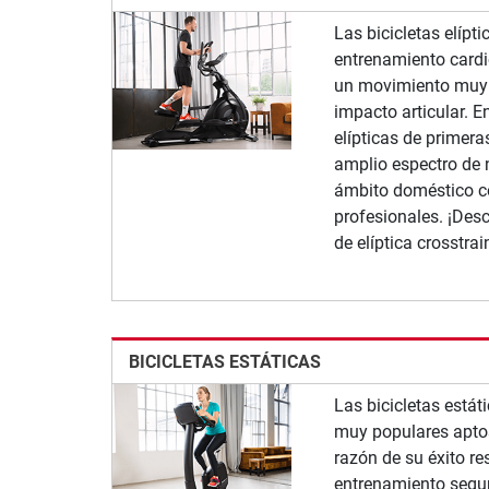
Las bicicletas elípt
entrenamiento cardi
un movimiento muy n
impacto articular. E
elípticas de primer
amplio espectro de 
ámbito doméstico 
profesionales. ¡Des
de elíptica crosstra
BICICLETAS ESTÁTICAS
Las bicicletas estát
muy populares aptos
razón de su éxito r
entrenamiento segur