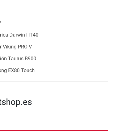
7
trica Darwin HT40
r Viking PRO V
ción Taurus B900
trong EX80 Touch
tshop.es