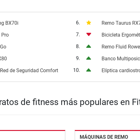
6.
ong BX70i
Remo Taurus RX
7.
 Pro
Bicicleta Ergomé
8.
 Go
Remo Fluid Rowe
9.
EX80
Banco Multiposi
10.
. Red de Seguridad Comfort
Elíptica cardios
ratos de fitness más populares en Fi
MÁQUINAS DE REMO