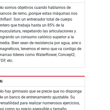
No somos objetivos cuando hablamos de
bancos de remo, ¡porque estas máquinas nos
chiflan!. Son un entrenador total de cuerpo
entero que trabaja hasta un 85% de la
musculatura, respetando las articulaciones y
logrando un consumo calórico superior a la
media. Bien sean de resistencia por agua, aire o
magnéticos, tenemos el remo que va contigo de
marcas líderes como WaterRower, Concept2,
FDF, etc.
ÓN
No hay gimnasio que se precie que no disponga
de un banco de entrenamiento ajustable. Su
versatilidad para realizar numerosos ejercicios,
así como su precio asequible y tamaño