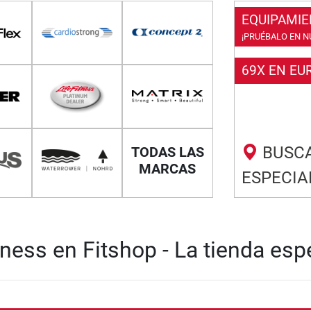
EQUIPAMIE
¡PRUÉBALO EN N
69X EN EU
BUSCA
TODAS LAS
MARCAS
ESPECIA
ness en Fitshop - La tienda esp