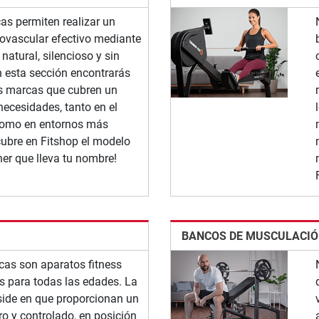
icas permiten realizar un
ovascular efectivo mediante
atural, silencioso y sin
n esta sección encontrarás
as marcas que cubren un
necesidades, tanto en el
como en entornos más
cubre en Fitshop el modelo
iner que lleva tu nombre!
BANCOS DE MUSCULACI
icas son aparatos fitness
 para todas las edades. La
eside en que proporcionan un
o y controlado, en posición