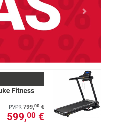
Next
uke Fitness
799,
€
00
PVPR
599,
€
00