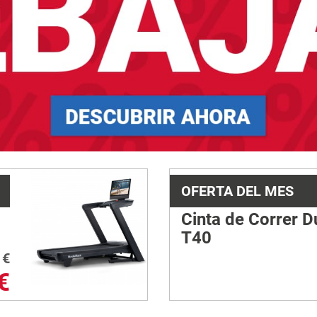
OFERTA DEL MES
Cinta de Correr D
T40
€
€