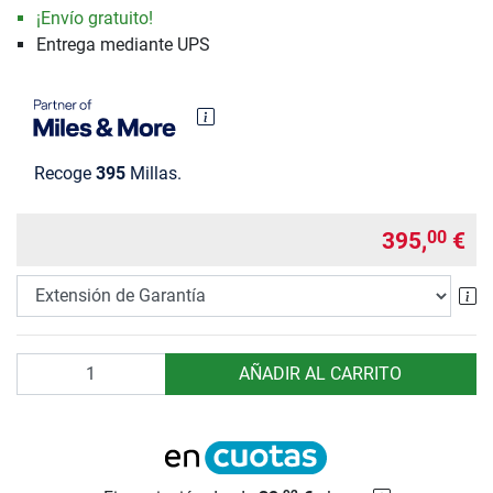
¡Envío gratuito!
Entrega mediante UPS
Recoge
395
Millas.
395,
€
00
Ex
Cantidad
AÑADIR AL CARRITO