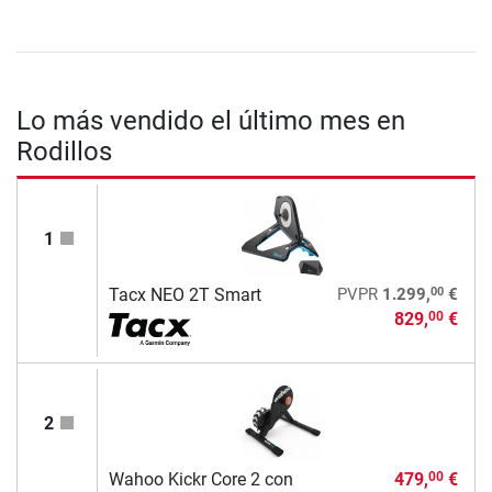
Lo más vendido el último mes en
Rodillos
1
00
Tacx NEO 2T Smart
PVPR
1.299,
€
829,
€
00
2
Wahoo Kickr Core 2 con
479,
€
00