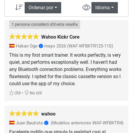
Ordenar por
Idioma
1 persona consideró útil esta reseña
Wahoo Kickr Core
Hakan Oge
mayo 2026
(WAF-WFBKTR125-11S)
This is my first smart trainer. It works perfectly, is very
quiet, and performs exceptionally well. I haven't had
any Bluetooth connection problems. Everything works
flawlessly. I opted for the classic cassette version so I
could use the app of my choice.
•
Útil
No útil
wahoo
Juan Bautista
(Modelos anteriores WAF-WFBKTR4)
Excelente rodillo que simula la realidad casi al