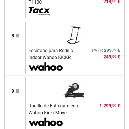
219,
€
00
T1100
8
99
Escritorio para Rodillo
PVPR
299,
€
249,
€
00
Indoor Wahoo KICKR
9
Rodillo de Entrenamiento
1.299,
€
00
Wahoo Kickr Move