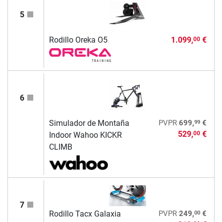
5
Rodillo Oreka O5
1.099,
€
00
6
99
Simulador de Montaña
PVPR
699,
€
529,
€
00
Indoor Wahoo KICKR
CLIMB
7
00
Rodillo Tacx Galaxia
PVPR
249,
€