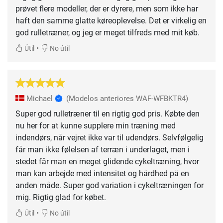
prøvet flere modeller, der er dyrere, men som ikke har
haft den samme glatte køreoplevelse. Det er virkelig en
god rulletræner, og jeg er meget tilfreds med mit køb.
•
Útil
No útil
Michael
(Modelos anteriores WAF-WFBKTR4)
Super god rulletræner til en rigtig god pris. Købte den
nu her for at kunne supplere min træning med
indendørs, når vejret ikke var til udendørs. Selvfølgelig
får man ikke følelsen af terræn i underlaget, men i
stedet får man en meget glidende cykeltræning, hvor
man kan arbejde med intensitet og hårdhed på en
anden måde. Super god variation i cykeltræningen for
mig. Rigtig glad for købet.
•
Útil
No útil