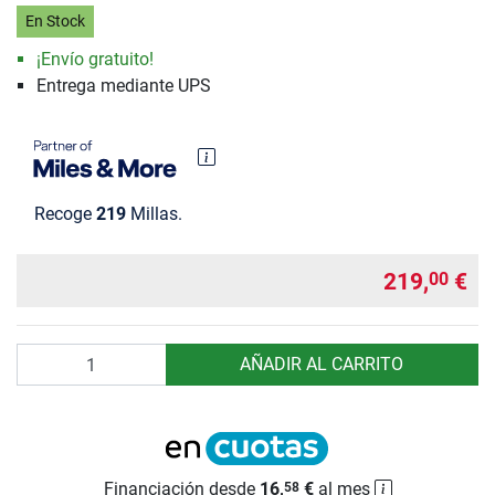
En Stock
¡Envío gratuito!
Entrega mediante UPS
Recoge
219
Millas.
219,
€
00
Cantidad
AÑADIR AL CARRITO
Financiación desde
16,
€
al mes
58