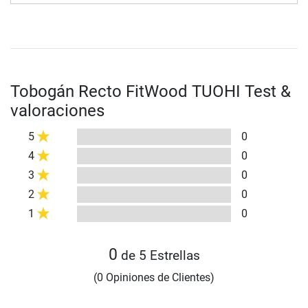
Tobogán Recto FitWood TUOHI Test &
valoraciones
5
0
4
0
3
0
2
0
1
0
0
de 5 Estrellas
(0 Opiniones de Clientes)